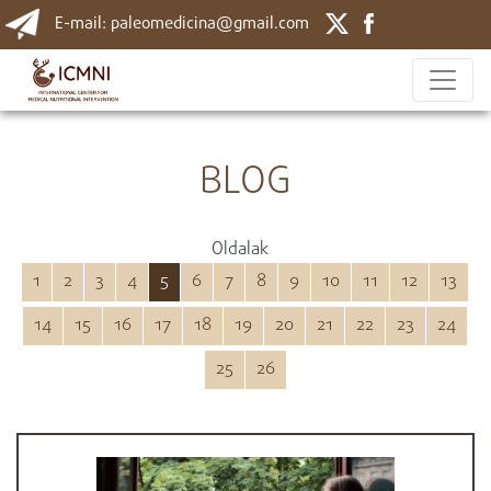
E-mail: paleomedicina@gmail.com
BLOG
Oldalak
1
2
3
4
5
6
7
8
9
10
11
12
13
14
15
16
17
18
19
20
21
22
23
24
25
26