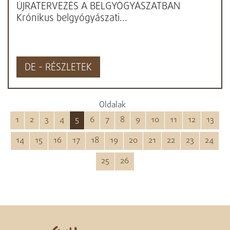
ÚJRATERVEZÉS A BELGYÓGYÁSZATBAN
Krónikus belgyógyászati...
DE - RÉSZLETEK
Oldalak
1
2
3
4
5
6
7
8
9
10
11
12
13
14
15
16
17
18
19
20
21
22
23
24
25
26