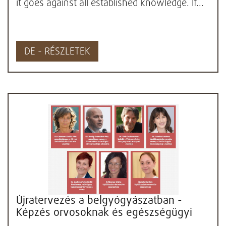
it goes against all established knowledge. If...
DE - RÉSZLETEK
Újratervezés a belgyógyászatban -
Képzés orvosoknak és egészségügyi
végzettséggel rendel...