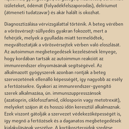
ízületeket, ödémát (folyadékfelszaporodás), delíriumot
(átmeneti tudatzavar) és akár halált is okozhat.
Diagnosztizálása vérvizsgálattal történik. A beteg vérében
a vörösvérsejt-süllyedés gyakran fokozott, mert a
fehérjék, melyek a gyulladás miatt termelődtek,
megváltoztatják a vörösvérsejtek vérben való eloszlását.
Az autoimmun megbetegedések kezelésének lényege,
hogy kordában tartsák az autoimmun reakciót az
immunrendszer elnyomásának segítségével. Az
alkalmazott gyógyszerek azonban rontják a beteg
szervezetének ellenálló képességét, így nagyobb az esély
a fertőzésekre. Gyakori az immunrendszer-gyengítő
szerek alkalmazása, ún. immunszuppresszánsok
(azatioprin, ciklofoszfamid, ciklosporin vagy metotrexát),
melyeket szájon át és hosszú időn keresztül alkalmaznak.
Ezek viszont gátolják a szervezet védekezőképességét is,
így megnő a fertőzések és a daganatos megbetegedések
kialakulásának veszélye. A kortikoszteroidok szedése