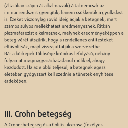
(általában szájon át alkalmazzák) által nemcsak az
immunrendszert gyengítik, hanem csökkentik a gyulladást
is. Ezeket viszonylag rövid ideig adják a betegnek, mert
számos súlyos mellékhatást eredményeznek. Ritkán
plazmaferezist alkalmaznak, melynek eredményeképpen a
beteg vérét átszűrik, hogy a rendellenes antitesteket
eltávolítsák, majd visszajuttatják a szervezetbe.
Bár a kórképek többsége krónikus lefolyású, néhány
folyamat megmagyarázhatatlanul múlik el, ahogy
kezdődött. Ha az előbbi teljesül, a betegnek egész
életében gyógyszert kell szednie a tünetek enyhítése
érdekében.
III. Crohn betegség
A Crohn-betegség és a Colitis ulcerosa (fekélyes