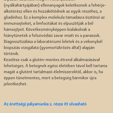
(nyálkahártyájában) ellenanyagok keletkeznek a fehérje-
alkotórész ellen és hozzákötődnek az egyik részéhez, a
gliadinhoz. Ez a komplex molekula támadásra ösztönzi az
immunsejteket, a limfocitákat és elpusztítják a bél
hámsejtjeit. Következményképpen kialakulnak a
hiánytünetek a felszívódási zavar miatt és a panaszok.
Diagnosztizálása a laboratóriumi leletek és a vékonybél
biopsziás vizsgálata (gyomortükrözés által) alapján
történik.
Kezelése csak a glutén-mentes étrend alkalmazásával
lehetséges. A betegnek egész életében távol kell tartania
magát a glutént tartalmazó élelmiszerektől, akkor is, ha
éppen tünetmentes, mert a betegség bármikor újra
jelentkezhet.
Az érettségi pályamunka 2. része itt olvasható