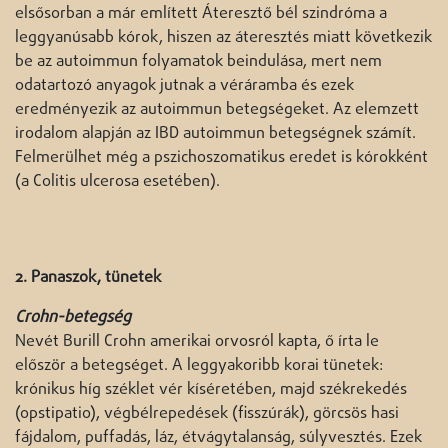
elsősorban a már említett Áteresztő bél szindróma a
leggyanúsabb kórok, hiszen az áteresztés miatt következik
be az autoimmun folyamatok beindulása, mert nem
odatartozó anyagok jutnak a véráramba és ezek
eredményezik az autoimmun betegségeket. Az elemzett
irodalom alapján az IBD autoimmun betegségnek számít.
Felmerülhet még a pszichoszomatikus eredet is kórokként
(a Colitis ulcerosa esetében).
2. Panaszok, tünetek
Crohn-betegség
Nevét Burill Crohn amerikai orvosról kapta, ő írta le
először a betegséget. A leggyakoribb korai tünetek:
krónikus híg széklet vér kíséretében, majd székrekedés
(opstipatio), végbélrepedések (fisszúrák), görcsös hasi
fájdalom, puffadás, láz, étvágytalanság, súlyvesztés. Ezek