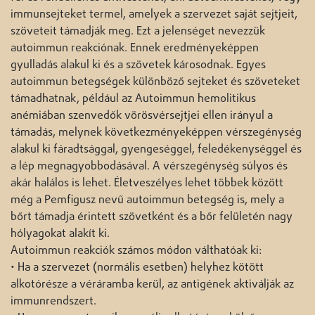
immunsejteket termel, amelyek a szervezet saját sejtjeit,
szöveteit támadják meg. Ezt a jelenséget nevezzük
autoimmun reakciónak. Ennek eredményeképpen
gyulladás alakul ki és a szövetek károsodnak. Egyes
autoimmun betegségek különböző sejteket és szöveteket
támadhatnak, például az Autoimmun hemolitikus
anémiában szenvedők vörösvérsejtjei ellen irányul a
támadás, melynek következményeképpen vérszegénység
alakul ki fáradtsággal, gyengeséggel, feledékenységgel és
a lép megnagyobbodásával. A vérszegénység súlyos és
akár halálos is lehet. Életveszélyes lehet többek között
még a Pemfigusz nevű autoimmun betegség is, mely a
bőrt támadja érintett szövetként és a bőr felületén nagy
hólyagokat alakít ki.
Autoimmun reakciók számos módon válthatóak ki:
• Ha a szervezet (normális esetben) helyhez kötött
alkotórésze a véráramba kerül, az antigének aktiválják az
immunrendszert.