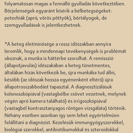
folyamatosan magas a fennálló gyulladás következtében.
Bőrjelenségek egyaránt kísérik a bélbetegségeket:
petechiák (apró, vörös pöttyök), bőrtályogok, de
szemgyulladások is jelentkezhetnek.
*A beteg életminősége a rossz időszakban annyira
leromlik, hogy a mindennapi tevékenységek is problémát
okoznak, a munka is háttérbe szorulhat. A remisszió
(állapotjavulás) időszakában a beteg tünetmentes,
általában hízás következik be, újra munkába tud állni,
később (az időszak hossza egyénenként eltérő) újra
állapotrosszabbodást tapasztal. A diagnosztizálásuk
kolonoszkópiával (vastagbélbe csövet vezetnek, melynek
végén apró kamera található) és irrigoszkópiával
(vastagbél kontrasztanyagos röntgen vizsgálata) történik.
Néhány esetben azonban így sem lehet egyértelműen
felállítani a diagnózist. Kezelésük immungyógyszerekkel,
biológiai szerekkel, antibiotikumokkal és szteroidokkal