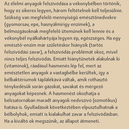
Az élelmi anyagok felszívódása a vékonybélben történik,
hogy ez sikeres legyen, három feltételnek kell teljesülnie.
Szükség van megfelelő mennyiségű emésztőnedvekre
(gyomorsav, epe, hasnyálmirigy enzimek), a
bélmozgásoknak megfelelő üteműnek kell lennie és a
vékonybél nyálkahártyája legyen ép, egészséges. Ha egy
emésztő-enzim már születéskor hiányzik (tartós
felszívódási zavar), a felszívódás problémát okoz, mivel
nincs teljes felszívódás. Emiatt hiánytünetek alakulnak ki
(vitaminok), ráadásul hasmenés lép fel, mert az
emésztetlen anyagok a vastagbélbe kerültek, így a
bélbaktériumok táplálékává váltak, amik rothasztó
ténykedésük során gázokat, savakat és mérgező
anyagokat képeznek. A hasmenést okozhatja a
bélcsatornában maradt anyagok nedvszívó (ozmotikus)
hatása is. Gyulladások következtében elpusztulhatnak a
bélbolyhok, emiatt is kialakulhat zavar a felszívódásban.
Ha a kiváltó ok megszűnik, az állapot átmeneti.