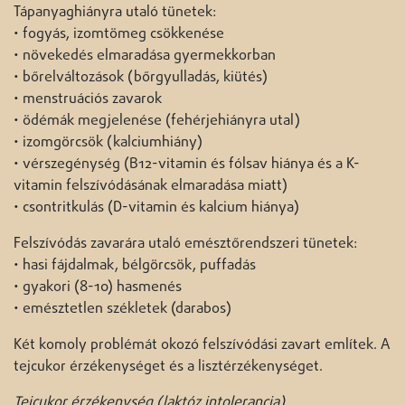
Tápanyaghiányra utaló tünetek:
• fogyás, izomtömeg csökkenése
• növekedés elmaradása gyermekkorban
• bőrelváltozások (bőrgyulladás, kiütés)
• menstruációs zavarok
• ödémák megjelenése (fehérjehiányra utal)
• izomgörcsök (kalciumhiány)
• vérszegénység (B12-vitamin és fólsav hiánya és a K-
vitamin felszívódásának elmaradása miatt)
• csontritkulás (D-vitamin és kalcium hiánya)
Felszívódás zavarára utaló emésztőrendszeri tünetek:
• hasi fájdalmak, bélgörcsök, puffadás
• gyakori (8-10) hasmenés
• emésztetlen székletek (darabos)
Két komoly problémát okozó felszívódási zavart említek. A
tejcukor érzékenységet és a lisztérzékenységet.
Tejcukor érzékenység (laktóz intolerancia)