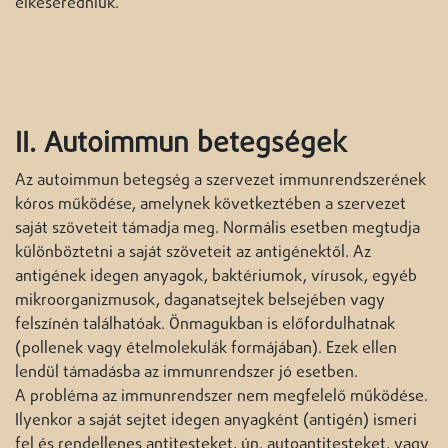
elkeseredniük.
II. Autoimmun betegségek
Az autoimmun betegség a szervezet immunrendszerének
kóros működése, amelynek következtében a szervezet
saját szöveteit támadja meg. Normális esetben megtudja
különböztetni a saját szöveteit az antigénektől. Az
antigének idegen anyagok, baktériumok, vírusok, egyéb
mikroorganizmusok, daganatsejtek belsejében vagy
felszínén találhatóak. Önmagukban is előfordulhatnak
(pollenek vagy ételmolekulák formájában). Ezek ellen
lendül támadásba az immunrendszer jó esetben.
A probléma az immunrendszer nem megfelelő működése.
Ilyenkor a saját sejtet idegen anyagként (antigén) ismeri
fel és rendellenes antitesteket, ún. autoantitesteket, vagy