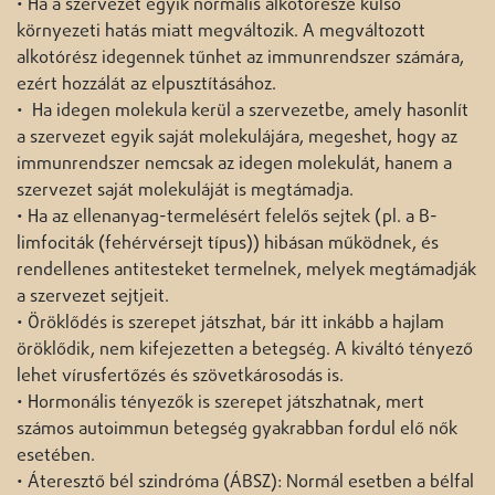
• Ha a szervezet egyik normális alkotórésze külső
környezeti hatás miatt megváltozik. A megváltozott
alkotórész idegennek tűnhet az immunrendszer számára,
ezért hozzálát az elpusztításához.
• Ha idegen molekula kerül a szervezetbe, amely hasonlít
a szervezet egyik saját molekulájára, megeshet, hogy az
immunrendszer nemcsak az idegen molekulát, hanem a
szervezet saját molekuláját is megtámadja.
• Ha az ellenanyag-termelésért felelős sejtek (pl. a B-
limfociták (fehérvérsejt típus)) hibásan működnek, és
rendellenes antitesteket termelnek, melyek megtámadják
a szervezet sejtjeit.
• Öröklődés is szerepet játszhat, bár itt inkább a hajlam
öröklődik, nem kifejezetten a betegség. A kiváltó tényező
lehet vírusfertőzés és szövetkárosodás is.
• Hormonális tényezők is szerepet játszhatnak, mert
számos autoimmun betegség gyakrabban fordul elő nők
esetében.
• Áteresztő bél szindróma (ÁBSZ): Normál esetben a bélfal