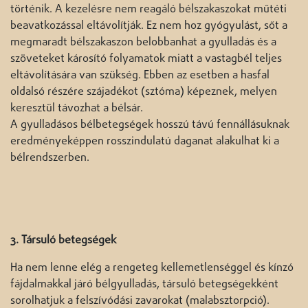
történik. A kezelésre nem reagáló bélszakaszokat műtéti
beavatkozással eltávolítják. Ez nem hoz gyógyulást, sőt a
megmaradt bélszakaszon belobbanhat a gyulladás és a
szöveteket károsító folyamatok miatt a vastagbél teljes
eltávolítására van szükség. Ebben az esetben a hasfal
oldalsó részére szájadékot (sztóma) képeznek, melyen
keresztül távozhat a bélsár.
A gyulladásos bélbetegségek hosszú távú fennállásuknak
eredményeképpen rosszindulatú daganat alakulhat ki a
bélrendszerben.
3. Társuló betegségek
Ha nem lenne elég a rengeteg kellemetlenséggel és kínzó
fájdalmakkal járó bélgyulladás, társuló betegségekként
sorolhatjuk a felszívódási zavarokat (malabsztorpció).