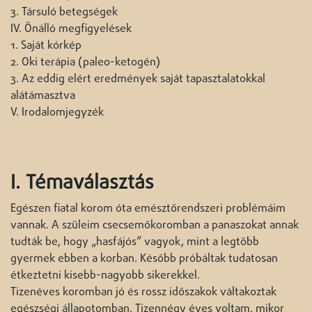
3. Társuló betegségek
IV. Önálló megfigyelések
1. Saját kórkép
2. Oki terápia (paleo-ketogén)
3. Az eddig elért eredmények saját tapasztalatokkal
alátámasztva
V. Irodalomjegyzék
I. Témaválasztás
Egészen fiatal korom óta emésztőrendszeri problémáim
vannak. A szüleim csecsemőkoromban a panaszokat annak
tudták be, hogy „hasfájós” vagyok, mint a legtöbb
gyermek ebben a korban. Később próbáltak tudatosan
étkeztetni kisebb-nagyobb sikerekkel.
Tizenéves koromban jó és rossz időszakok váltakoztak
egészségi állapotomban. Tizennégy éves voltam, mikor