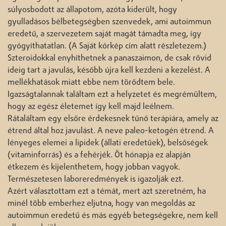
súlyosbodott az állapotom, azóta kiderült, hogy
gyulladásos bélbetegségben szenvedek, ami autoimmun
eredetű, a szervezetem saját magát támadta meg, így
gyógyíthatatlan. (A Saját kórkép cím alatt részletezem.)
Szteroidokkal enyhíthetnek a panaszaimon, de csak rövid
ideig tart a javulás, később újra kell kezdeni a kezelést. A
mellékhatások miatt ebbe nem törődtem bele.
Igazságtalannak találtam ezt a helyzetet és megrémültem,
hogy az egész életemet így kell majd leélnem.
Rátaláltam egy elsőre érdekesnek tűnő terápiára, amely az
étrend által hoz javulást. A neve paleo-ketogén étrend. A
lényeges elemei a lipidek (állati eredetűek), belsőségek
(vitaminforrás) és a fehérjék. Öt hónapja ez alapján
étkezem és kijelenthetem, hogy jobban vagyok.
Természetesen laboreredmények is igazolják ezt.
Azért választottam ezt a témát, mert azt szeretném, ha
minél több emberhez eljutna, hogy van megoldás az
autoimmun eredetű és más egyéb betegségekre, nem kell