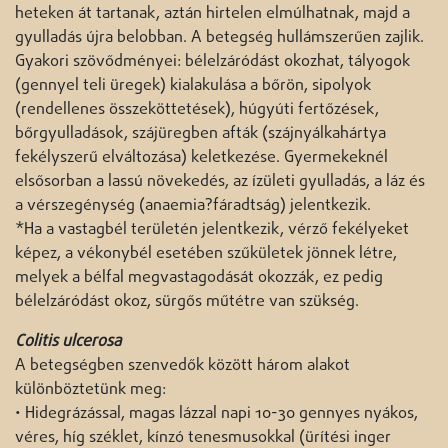
heteken át tartanak, aztán hirtelen elmúlhatnak, majd a
gyulladás újra belobban. A betegség hullámszerűen zajlik.
Gyakori szövődményei: bélelzáródást okozhat, tályogok
(gennyel teli üregek) kialakulása a bőrön, sipolyok
(rendellenes összeköttetések), húgyúti fertőzések,
bőrgyulladások, szájüregben afták (szájnyálkahártya
fekélyszerű elváltozása) keletkezése. Gyermekeknél
elsősorban a lassú növekedés, az ízületi gyulladás, a láz és
a vérszegénység (anaemia?fáradtság) jelentkezik.
*Ha a vastagbél területén jelentkezik, vérző fekélyeket
képez, a vékonybél esetében szűkületek jönnek létre,
melyek a bélfal megvastagodását okozzák, ez pedig
bélelzáródást okoz, sürgős műtétre van szükség.
Colitis ulcerosa
A betegségben szenvedők között három alakot
különböztetünk meg:
• Hidegrázással, magas lázzal napi 10-30 gennyes nyákos,
véres, híg széklet, kínzó tenesmusokkal (ürítési inger