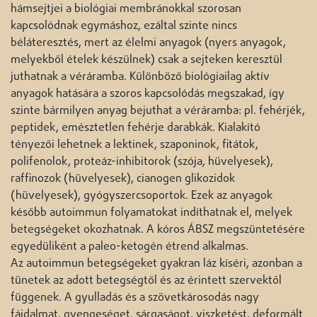
hámsejtjei a biológiai membránokkal szorosan
kapcsolódnak egymáshoz, ezáltal szinte nincs
béláteresztés, mert az élelmi anyagok (nyers anyagok,
melyekből ételek készülnek) csak a sejteken keresztül
juthatnak a véráramba. Különböző biológiailag aktív
anyagok hatására a szoros kapcsolódás megszakad, így
szinte bármilyen anyag bejuthat a véráramba: pl. fehérjék,
peptidek, emésztetlen fehérje darabkák. Kialakító
tényezői lehetnek a lektinek, szaponinok, fitátok,
polifenolok, proteáz-inhibitorok (szója, hüvelyesek),
raffinozok (hüvelyesek), cianogen glikozidok
(hüvelyesek), gyógyszercsoportok. Ezek az anyagok
később autoimmun folyamatokat indíthatnak el, melyek
betegségeket okozhatnak. A kóros ÁBSZ megszüntetésére
egyedüliként a paleo-ketogén étrend alkalmas.
Az autoimmun betegségeket gyakran láz kíséri, azonban a
tünetek az adott betegségtől és az érintett szervektől
függenek. A gyulladás és a szövetkárosodás nagy
fájdalmat, gyengeséget, sárgaságot, viszketést, deformált