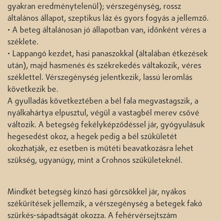
gyakran eredménytelenül); vérszegénység, rossz
általános állapot, szeptikus láz és gyors fogyás a jellemző.
• A beteg általánosan jó állapotban van, időnként véres a
széklete.
• Lappangó kezdet, hasi panaszokkal (általában étkezések
után), majd hasmenés és székrekedés váltakozik, véres
széklettel. Vérszegénység jelentkezik, lassú leromlás
következik be.
A gyulladás következtében a bél fala megvastagszik, a
nyálkahártya elpusztul, végül a vastagbél merev csővé
változik. A betegség fekélyképződéssel jár, gyógyulásuk
hegesedést okoz, a hegek pedig a bél szűkületét
okozhatják, ez esetben is műtéti beavatkozásra lehet
szükség, ugyanúgy, mint a Crohnos szűkületeknél.
Mindkét betegség kínzó hasi görcsökkel jár, nyákos
székürítések jellemzik, a vérszegénység a betegek fakó
szürkés-sápadtságát okozza. A fehérvérsejtszám