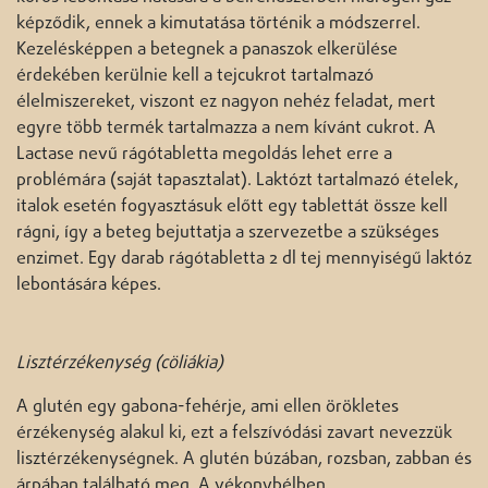
képződik, ennek a kimutatása történik a módszerrel.
Kezelésképpen a betegnek a panaszok elkerülése
érdekében kerülnie kell a tejcukrot tartalmazó
élelmiszereket, viszont ez nagyon nehéz feladat, mert
egyre több termék tartalmazza a nem kívánt cukrot. A
Lactase nevű rágótabletta megoldás lehet erre a
problémára (saját tapasztalat). Laktózt tartalmazó ételek,
italok esetén fogyasztásuk előtt egy tablettát össze kell
rágni, így a beteg bejuttatja a szervezetbe a szükséges
enzimet. Egy darab rágótabletta 2 dl tej mennyiségű laktóz
lebontására képes.
Lisztérzékenység (cöliákia)
A glutén egy gabona-fehérje, ami ellen örökletes
érzékenység alakul ki, ezt a felszívódási zavart nevezzük
lisztérzékenységnek. A glutén búzában, rozsban, zabban és
árpában található meg. A vékonybélben