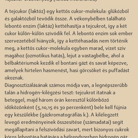
A tejcukor (laktóz) egy kettős cukor-molekula: glükózból
és galaktózból tevődik össze. A vékonybélben található
lebontó enzim (laktáz) kettéhasítja a tejcukrot, így a két
cukor külön-külön szívódik fel. A lebontó enzim sok ember
szervezetéből hiányzik, így a kettéhasadás nem történik
meg, a kettős cukor-molekula egyben marad, vizet szív
magához (ozmotikus hatás), lejut a vastagbélbe, ahol a
bélbaktériumok kezdik el bontani gázt és savat képezve,
amelyek hirtelen hasmenést, hasi görcsöket és puffadást
okoznak.
Diagnosztizálásának számos módja van, a legnépszerűbb
talán a hidrogén-kilégzési teszt: tejcukrot itatnak a
beteggel, majd három órán keresztül különböző
időközönként (5,10,15 és 30 percenként) bele kell fújnia
egy készülékbe (gázkromatográfiás k.). A kilélegzett
levegő eredményeinek összesítése (számadatai) segít
megállapítani a felszívódási zavart, mert bizonyos cukrok
kóros lebontása hatására a bélrendszerben hidrogén gáz