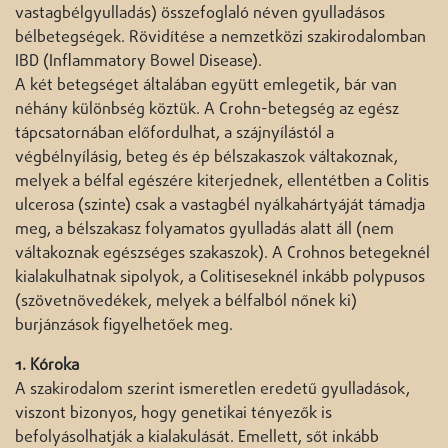
vastagbélgyulladás) összefoglaló néven gyulladásos
bélbetegségek. Rövidítése a nemzetközi szakirodalomban
IBD (Inflammatory Bowel Disease).
A két betegséget általában együtt emlegetik, bár van
néhány különbség köztük. A Crohn-betegség az egész
tápcsatornában előfordulhat, a szájnyílástól a
végbélnyílásig, beteg és ép bélszakaszok váltakoznak,
melyek a bélfal egészére kiterjednek, ellentétben a Colitis
ulcerosa (szinte) csak a vastagbél nyálkahártyáját támadja
meg, a bélszakasz folyamatos gyulladás alatt áll (nem
váltakoznak egészséges szakaszok). A Crohnos betegeknél
kialakulhatnak sipolyok, a Colitiseseknél inkább polypusos
(szövetnövedékek, melyek a bélfalból nőnek ki)
burjánzások figyelhetőek meg.
1. Kóroka
A szakirodalom szerint ismeretlen eredetű gyulladások,
viszont bizonyos, hogy genetikai tényezők is
befolyásolhatják a kialakulását. Emellett, sőt inkább