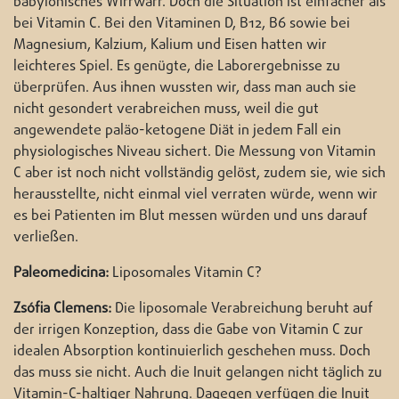
babylonisches Wirrwarr. Doch die Situation ist einfacher als
bei Vitamin C. Bei den Vitaminen D, B12, B6 sowie bei
Magnesium, Kalzium, Kalium und Eisen hatten wir
leichteres Spiel. Es genügte, die Laborergebnisse zu
überprüfen. Aus ihnen wussten wir, dass man auch sie
nicht gesondert verabreichen muss, weil die gut
angewendete paläo-ketogene Diät in jedem Fall ein
physiologisches Niveau sichert. Die Messung von Vitamin
C aber ist noch nicht vollständig gelöst, zudem sie, wie sich
herausstellte, nicht einmal viel verraten würde, wenn wir
es bei Patienten im Blut messen würden und uns darauf
verließen.
Paleomedicina:
Liposomales Vitamin C?
Zsófia Clemens:
Die liposomale Verabreichung beruht auf
der irrigen Konzeption, dass die Gabe von Vitamin C zur
idealen Absorption kontinuierlich geschehen muss. Doch
das muss sie nicht. Auch die Inuit gelangen nicht täglich zu
Vitamin-C-haltiger Nahrung. Dagegen verfügen die Inuit