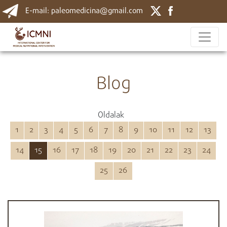
E-mail: paleomedicina@gmail.com
Blog
Oldalak
1
2
3
4
5
6
7
8
9
10
11
12
13
14
15
16
17
18
19
20
21
22
23
24
25
26