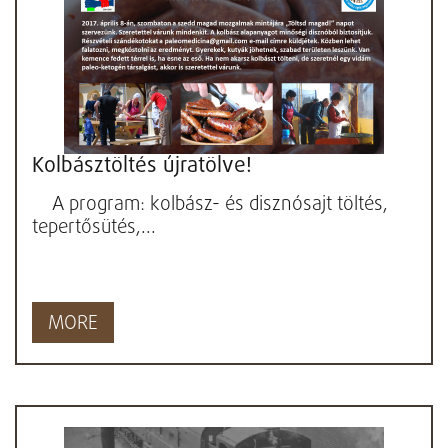
Kolbásztöltés újratölve!
A program: kolbász- és disznósajt töltés,
tepertősütés,...
MORE