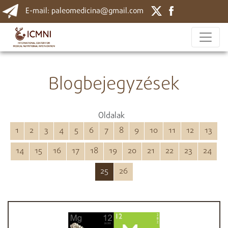
E-mail: paleomedicina@gmail.com
Blogbejegyzések
Oldalak
1
2
3
4
5
6
7
8
9
10
11
12
13
14
15
16
17
18
19
20
21
22
23
24
25
26