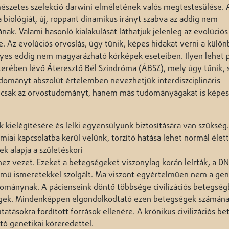
észetes szelekció darwini elméletének valós megtestesülése.
 biológiát, új, roppant dinamikus irányt szabva az addig nem
ak. Valami hasonló kialakulását láthatjuk jelenleg az evolúciós
Az evolúciós orvoslás, úgy tűnik, képes hidakat verni a külö
gyes eddig nem magyarázható kórképek eseteiben. Ilyen lehet p
erében lévő Áteresztő Bél Szindróma (ÁBSZ), mely úgy tűnik, 
ományt abszolút értelemben nevezhetjük interdiszciplináris
m csak az orvostudományt, hanem más tudományágakat is képes
k kielégítésére és lelki egyensúlyunk biztosítására van szükség.
miai kapcsolatba kerül velünk, torzító hatása lehet normál élett
k alapja a születéskori
z vezet. Ezeket a betegségeket viszonylag korán leírták, a D
elmű ismeretekkel szolgált. Ma viszont egyértelműen nem a gen
udománynak. A pácienseink döntő többsége civilizációs betegsé
égek. Mindenképpen elgondolkodtató ezen betegségek számán
atásokra fordított források ellenére. A krónikus civilizációs b
 genetikai kóreredettel.