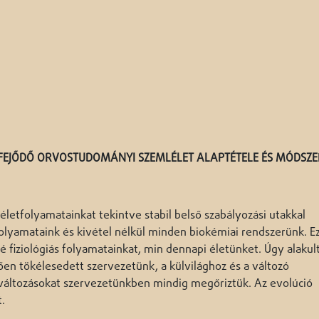
 FEJŐDŐ ORVOSTUDOMÁNYI SZEMLÉLET ALAPTÉTELE ÉS MÓDSZE
életfolyamatainkat tekintve stabil belső szabályozási utakkal
folyamataink és kivétel nélkül minden biokémiai rendszerünk. E
 fiziológiás folyamatainkat, min dennapi életünket. Úgy alakult
tően tökélesedett szervezetünk, a külvilághoz és a változó
 változásokat szervezetünkben mindig megőriztük. Az evolúció
.