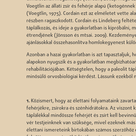
Voegtlin az állati zsír és fehérje alapú (ketogénne
(Voegtlin, 1975). Cordain ezt az elméletet vette al
részben ragaszkodott. Cordain és Lindeberg feltét
táplálkozás, és ideje a gyakorlatban is kipróbálni, 
étrendjének (Jönsson és mtsai. 2009). Kezdeményez
ajánlásokkal összehasonlítva homlokegyenest külö
Azonban a hazai gyakorlatban is azt tapasztaljuk, 
alapokon nyugszik és a gyakorlatban megbízhatóa
rehabilitációjában. Kétségtelen, hogy a paleolit t
minősülő orvosbiológiai kérdést. Lássunk ezekből n
1.
Közismert, hogy az élettani folyamataink zava
fehérjékre, zsírokra és szénhidrátokra. Az viszont
táplálékkal mindössze fehérjét és zsírt kell bevin
vér testjeinknek van szüksége, mivel ezeknek más
élettani ismereteink birtokában számos szerzőhöz