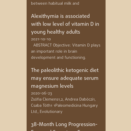
between habitual milk and
Alexithymia is associated
with low level of vitamin D in
young healthy adults
2021-10-10
ABSTRACT Objective: Vitamin D plays
an important role in brain
development and functioning.
The paleolithic ketogenic diet
may ensure adequate serum
magnesium levels
2020-06-23
Zsófia Clemens1,2, Andrea Dabóczi1,
Csaba Tóth1 1Paleomedicina Hungary
Ltd., Evolutionary
38-Month Long Progression-