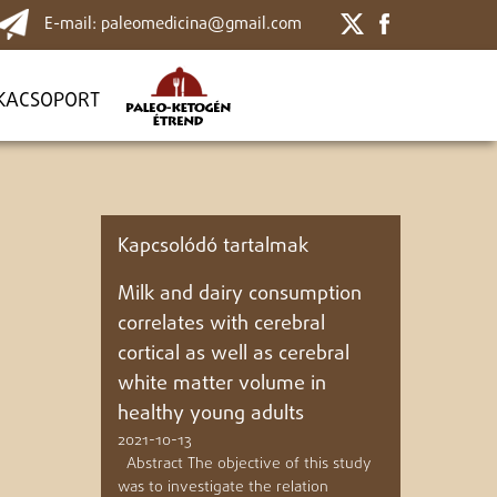
E-mail: paleomedicina@gmail.com
KACSOPORT
Kapcsolódó tartalmak
Milk and dairy consumption
correlates with cerebral
cortical as well as cerebral
white matter volume in
healthy young adults
2021-10-13
Abstract The objective of this study
was to investigate the relation