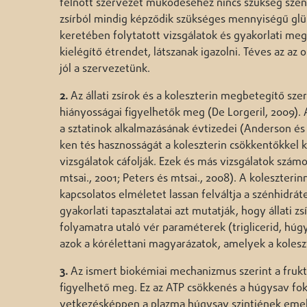
felnőtt szervezet működéséhez nincs szükség szén
zsírból mindig képződik szükséges mennyiségű glü
keretében folytatott vizsgálatok és gyakorlati me
kielégítő étrendet, látszanak igazolni. Téves az az
jól a szervezetünk.
2.
Az állati zsírok és a koleszterin megbetegítő s
hiányosságai figyelhetők meg (De Lorgeril, 2009).
a sztatinok alkalmazásának évtizedei (Anderson és m
ken tés hasznosságát a koleszterin csökkentőkkel k
vizsgálatok cáfolják. Ezek és más vizsgálatok számo
mtsai., 2001; Peters és mtsai., 2008). A koleszter
kapcsolatos elméletet lassan felváltja a szénhidrát
gyakorlati tapasztalatai azt mutatják, hogy állati z
folyamatra utaló vér paraméterek (triglicerid, húgy
azok a kórélettani magyarázatok, amelyek a kolesz
3.
Az ismert biokémiai mechanizmus szerint a fruk
figyelhető meg. Ez az ATP csökkenés a húgysav fok
vetkezésképpen a plazma húgysav szintjének emel