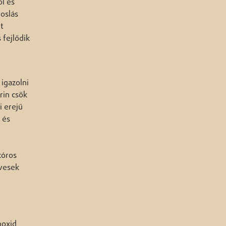
l és
oslás
t
 fejlődik
igazolni
rin csök
i erejű
 és
kóros
évesek
noxid