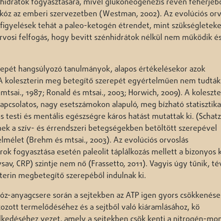
hidrátok fogyasztására, mivel glükoneogenezis révén fehérjébő
kóz az emberi szervezetben (Westman, 2002). Az evolúciós orv
gfigyelések tehát a paleo-ketogén étrendet, mint szükségleteke
 orvosi felfogás, hogy bevitt szénhidrátok nélkül nem működik és
zerepét hangsúlyozó tanulmányok, alapos értékelésekor azok
 A koleszterin meg betegítő szerepét egyértelműen nem tudták 
tsai., 1987; Ronald és mtsai., 2003; Horwich, 2009). A koleszte
apcsolatos, nagy esetszámokon alapuló, meg bízható statisztika
s testi és mentális egészségre káros hatást mutattak ki. (Schatz
innek a szív- és érrendszeri betegségekben betöltött szerepével
elmélet (Brehm és mtsai., 2003). Az evolúciós orvoslás
sírok fogyasztása esetén paleolit táplálkozás mellett a bizonyos 
sav, CRP) szintje nem nő (Frassetto, 2011). Vagyis úgy tűnik, t
terin megbetegítő szerepéből indulnak ki.
tóz-anyagcsere során a sejtekben az ATP igen gyors csökkenése
ozott termelődéséhez és a sejtből való kiáramlásához, kö
kedéséhez vezet, amely a sejtekben csök kenti a nitrogén-mo