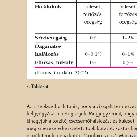
1. Táblázat
Az 1. táblázatból kitűnik, hogy a vizsgált természe
belgyógyászati betegségek. Megjegyzendő, hogy ez 
kihagyjuk a torzító, csecsemőhalálozást és baleset
megismerésére késztetett több kutatót, köztük Loren
elméletének megalkotója (Cordain, 2002). Maga az