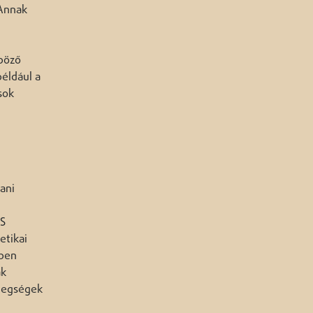
 Annak
nböző
éldául a
sok
ani
NS
etikai
gben
ak
etegségek