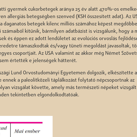
alatti gyermek cukorbetegek aránya 25 év alatt 470%-os emelke
yen allergiás betegségben szenved (KSH összesített adat). Az 
i a daganatos betegek kilenc milliós számához képest megdöbb
i számaiból kitűnik, bármilyen adatbázist is vizsgálunk, hogy a 
ek és éppen ez adott lendületet az evolúciós orvoslás fejlődés
eredetre támaszkodtak és/vagy tüneti megoldást javasoltak, t
 egyes csoportjait. Az USA valamint az akkor még Német Szövet
em értették e jelenségek hátterét.
rszági Lund Orvostudományi Egyetemen dolgozik, elkészítette a
ennek a paleolitközeli táplálkozást folytató népcsoportnak az
olyan vizsgálat követte, amely más természeti népeket vizsgált é
nden tekintetben elgondolkodtatóak.