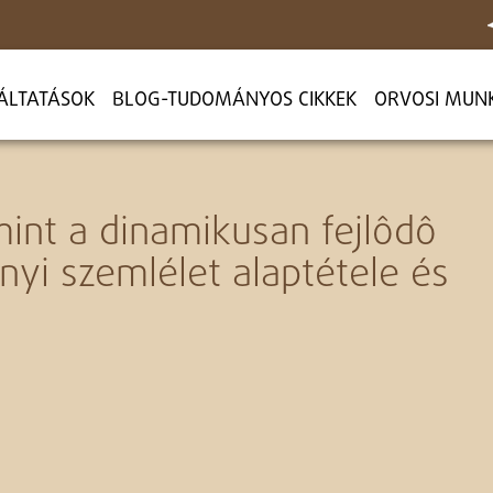
ÁLTATÁSOK
BLOG-TUDOMÁNYOS CIKKEK
ORVOSI MUN
 mint a dinamikusan fejlôdô
yi szemlélet alaptétele és