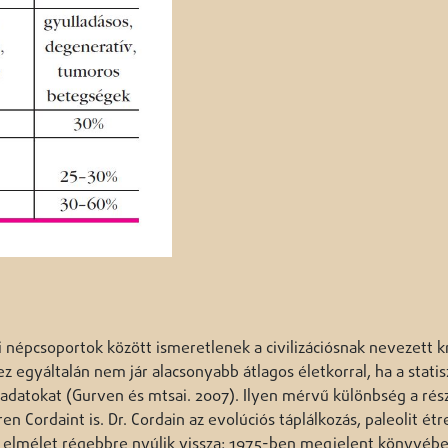
ti népcsoportok között ismeretlenek a civilizációsnak nevezett k
egyáltalán nem jár alacsonyabb átlagos életkorral, ha a statis
i adatokat (Gurven és mtsai. 2007). Ilyen mérvű különbség a rés
 Cordaint is. Dr. Cordain az evolúciós táplálkozás, paleolit ét
 elmélet régebbre nyúlik vissza: 1975-ben megjelent könyvéb