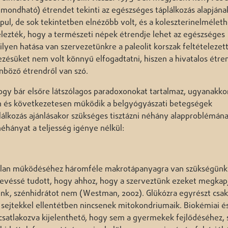
k mondható) étrendet tekinti az egészséges táplálkozás alapjána
apul, de sok tekintetben elnézőbb volt, és a koleszterinelméleth
elezték, hogy a természeti népek étrendje lehet az egészséges
milyen hatása van szervezetünkre a paleolit korszak feltételezet
ésüket nem volt könnyű elfogadtatni, hiszen a hivatalos étre
nböző étrendről van szó.
hogy bár elsőre látszólagos paradoxonokat tartalmaz, ugyanakko
n és következetesen működik a belgyógyászati betegségek
áplálkozás ajánlásakor szükséges tisztázni néhány alapproblémán
éhányat a teljesség igénye nélkül:
rtalan működéséhez háromféle makrotápanyagra van szükségünk
 kevéssé tudott, hogy ahhoz, hogy a szerveztünk ezeket megkapj
nünk, szénhidrátot nem (Westman, 2002). Glükózra egyrészt csak
 sejtekkel ellentétben nincsenek mitokondriumaik. Biokémiai é
 csatlakozva kijelenthető, hogy sem a gyermekek fejlődéséhez,