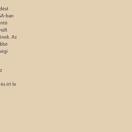
dést
USA-ban
entő
múlt
ének. Az
öbbé
ségi
z
s írt le