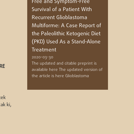
Free and Symptom-Free
Survival of a Patient With
Recurrent Glioblastoma
Multiforme: A Case Report of
the Paleolithic Ketogenic Diet
(PKD) Used As a Stand-Alone
Treatment
2020-03-30
The updated and citable preprint is
RE
available here The updated version of
the article is here Glioblastoma
zek
ak ki,