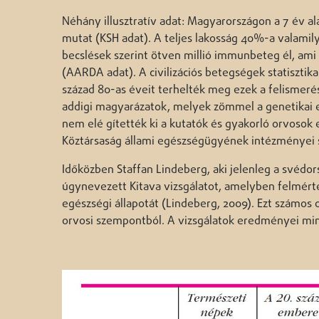
Néhány illusztratív adat: Magyarországon a 7 év 
mutat (KSH adat). A teljes lakosság 40%-a valamil
becslések szerint ötven millió immunbeteg él, am
(AARDA adat). A civilizációs betegségek statisztika
század 80-as éveit terhelték meg ezek a felismerés
addigi magyarázatok, melyek zömmel a genetikai 
nem elé gítették ki a kutatók és gyakorló orvosok
Köztársaság állami egészségügyének intézményei s
Időközben Staffan Lindeberg, aki jelenleg a svédo
úgynevezett Kitava vizsgálatot, amelyben felmérte 
egészségi állapotát (Lindeberg, 2009). Ezt számos 
orvosi szempontból. A vizsgálatok eredményei mi