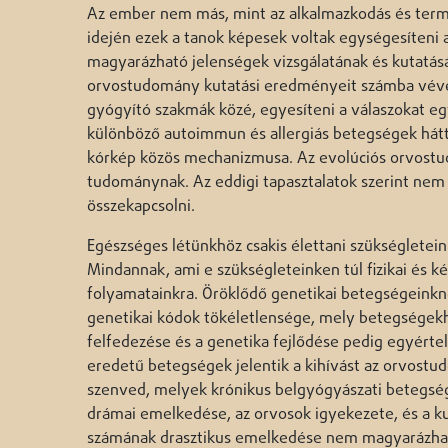
Az ember nem más, mint az alkalmazkodás és term
idején ezek a tanok képesek voltak egységesíteni a
magyarázható jelenségek vizsgálatának és kutatásán
orvostudomány kutatási eredményeit számba véve. 
gyógyító szakmák közé, egyesíteni a válaszokat e
különböző autoimmun és allergiás betegségek hátt
kórkép közös mechanizmusa. Az evolúciós orvostud
tudománynak. Az eddigi tapasztalatok szerint ne
összekapcsolni.
Egészséges létünkhöz csakis élettani szükségletein
Mindannak, ami e szükségleteinken túl fizikai és ké
folyamatainkra. Öröklődő genetikai betegségeinkne
genetikai kódok tökéletlensége, mely betegségekhe
felfedezése és a genetika fejlődése pedig egyért
eredetű betegségek jelentik a kihívást az orvost
szenved, melyek krónikus belgyógyászati betegs
drámai emelkedése, az orvosok igyekezete, és a kut
számának drasztikus emelkedése nem magyarázható