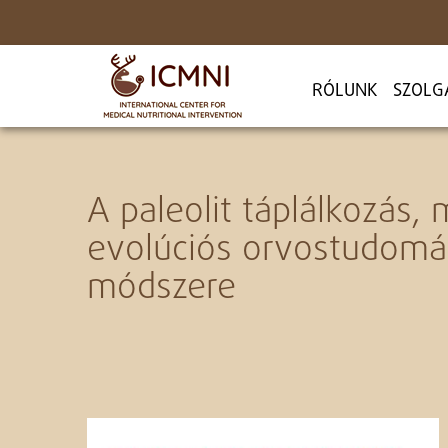
RÓLUNK
SZOLG
A paleolit táplálkozás,
evolúciós orvostudomán
módszere