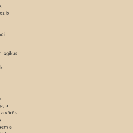
k
ez is
t
ndi
r logikus
ak
:
a, a
 a vörös
s
 sem a