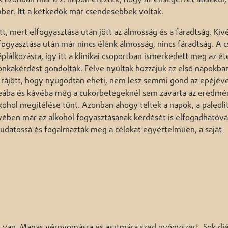
ek azonban már a 2. napon érezték, hogy az éhségérzet átalakul,
er. Itt a kétkedők már csendesebbek voltak.
t, mert elfogyasztása után jött az álmosság és a fáradtság. Kiv
ogyasztása után már nincs élénk álmosság, nincs fáradtság. A 
plálkozásra, így itt a klinikai csoportban ismerkedett meg az ét
onkakérdést gondolták. Félve nyúltak hozzájuk az első napokban
 rájött, hogy nyugodtan eheti, nem lesz semmi gond az epéjéve
eába és kávéba még a cukorbetegeknél sem zavarta az eredm
ohol megítélése tűnt. Azonban ahogy teltek a napok, a paleoli
nyében már az alkohol fogyasztásának kérdését is elfogadhatóvá
tudatossá és fogalmazták meg a célokat egyértelműen, a saját