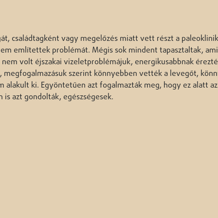
t, családtagként vagy megelőzés miatt vett részt a paleoklinik
nem említettek problémát. Mégis sok mindent tapasztaltak, am
, nem volt éjszakai vizeletproblémájuk, energikusabbnak érezt
tt, megfogalmazásuk szerint könnyebben vették a levegőt, kö
 alakult ki. Egyöntetűen azt fogalmazták meg, hogy ez alatt az 
n is azt gondolták, egészségesek.