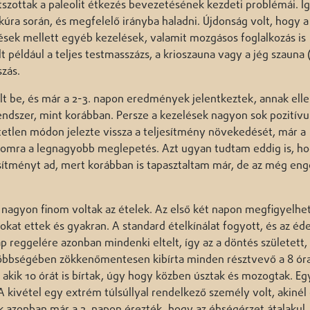
tszottak a paleolit étkezés bevezetésének kezdeti problémái. Í
úra során, és megfelelő irányba haladni. Újdonság volt, hogy a
lések mellett egyéb kezelések, valamit mozgásos foglalkozás is
t például a teljes testmasszázs, a krioszauna vagy a jég szauna 
zás.
olt be, és már a 2-3. napon eredmények jelentkeztek, annak elle
ndszer, mint korábban. Persze a kezelések nagyon sok pozitív
tetlen módon jelezte vissza a teljesítmény növekedését, már a
momra a legnagyobb meglepetés. Azt ugyan tudtam eddig is, ho
esítményt ad, mert korábban is tapasztaltam már, de az még eng
s nagyon finom voltak az ételek. Az első két napon megfigyelhet
sokat ettek és gyakran. A standard ételkínálat fogyott, és az éde
p reggelére azonban mindenki eltelt, így az a döntés született,
. Többségében zökkenőmentesen kibírta minden résztvevő a 8 ór
, akik 10 órát is bírtak, úgy hogy közben úsztak és mozogtak. Eg
A kivétel egy extrém túlsúllyal rendelkező személy volt, akiné