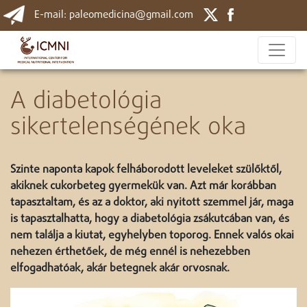
E-mail: paleomedicina@gmail.com
A diabetológia
sikertelenségének oka
Szinte naponta kapok felháborodott leveleket szülőktől,
akiknek cukorbeteg gyermekük van. Azt már korábban
tapasztaltam, és az a doktor, aki nyitott szemmel jár, maga
is tapasztalhatta, hogy a diabetológia zsákutcában van, és
nem találja a kiutat, egyhelyben toporog. Ennek valós okai
nehezen érthetőek, de még ennél is nehezebben
elfogadhatóak, akár betegnek akár orvosnak.