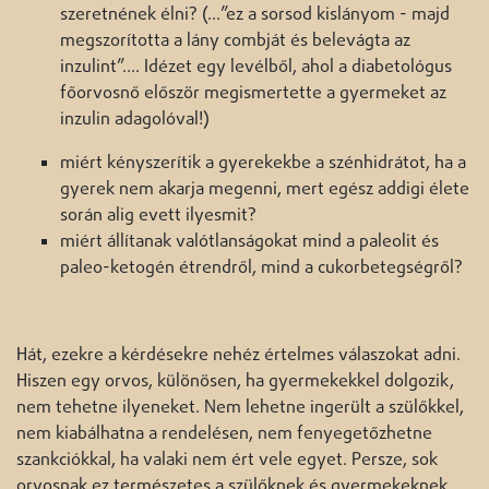
szeretnének élni? (…”ez a sorsod kislányom - majd
megszorította a lány combját és belevágta az
inzulint”…. Idézet egy levélből, ahol a diabetológus
főorvosnő először megismertette a gyermeket az
inzulin adagolóval!)
miért kényszerítik a gyerekekbe a szénhidrátot, ha a
gyerek nem akarja megenni, mert egész addigi élete
során alig evett ilyesmit?
miért állítanak valótlanságokat mind a paleolit és
paleo-ketogén étrendről, mind a cukorbetegségről?
Hát, ezekre a kérdésekre nehéz értelmes válaszokat adni.
Hiszen egy orvos, különösen, ha gyermekekkel dolgozik,
nem tehetne ilyeneket. Nem lehetne ingerült a szülőkkel,
nem kiabálhatna a rendelésen, nem fenyegetőzhetne
szankciókkal, ha valaki nem ért vele egyet. Persze, sok
orvosnak ez természetes a szülőknek és gyermekeknek