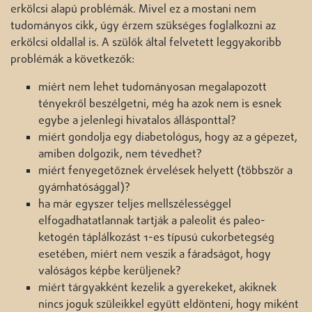
erkölcsi alapú problémák. Mivel ez a mostani nem
tudományos cikk, úgy érzem szükséges foglalkozni az
erkölcsi oldallal is. A szülők által felvetett leggyakoribb
problémák a következők:
miért nem lehet tudományosan megalapozott
tényekről beszélgetni, még ha azok nem is esnek
egybe a jelenlegi hivatalos állásponttal?
miért gondolja egy diabetológus, hogy az a gépezet,
amiben dolgozik, nem tévedhet?
miért fenyegetőznek érvelések helyett (többször a
gyámhatósággal)?
ha már egyszer teljes mellszélességgel
elfogadhatatlannak tartják a paleolit és paleo-
ketogén táplálkozást 1-es típusú cukorbetegség
esetében, miért nem veszik a fáradságot, hogy
valóságos képbe kerüljenek?
miért tárgyakként kezelik a gyerekeket, akiknek
nincs joguk szüleikkel együtt eldönteni, hogy miként