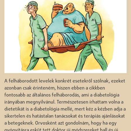
A felháborodott levelek konkrét esetekről szólnak, ezeket
azonban csak érinteném, hiszen ebben a cikkben
fontosabb az általános felháborodás, ami a diabetológia
irányában megnyilvánul. Természetesen írhattam volna a
dietetikát is a diabetológia mellé, mert kéz a kézben adja a
sikertelen és hatástalan tanácsokat és terápiás ajánlásokat
a betegeknek. Orvosként azt gondolnám, hogy ha egy
gyógyításra esküt tett doktor új módszereket hall és új