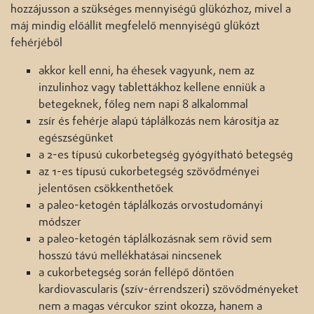
hozzájusson a szükséges mennyiségű glükózhoz, mivel a
máj mindig előállít megfelelő mennyiségű glükózt
fehérjéből
akkor kell enni, ha éhesek vagyunk, nem az
inzulinhoz vagy tablettákhoz kellene enniük a
betegeknek, főleg nem napi 8 alkalommal
zsír és fehérje alapú táplálkozás nem károsítja az
egészségünket
a 2-es típusú cukorbetegség gyógyítható betegség
az 1-es típusú cukorbetegség szövődményei
jelentősen csökkenthetőek
a paleo-ketogén táplálkozás orvostudományi
módszer
a paleo-ketogén táplálkozásnak sem rövid sem
hosszú távú mellékhatásai nincsenek
a cukorbetegség során fellépő döntően
kardiovascularis (szív-érrendszeri) szövődményeket
nem a magas vércukor szint okozza, hanem a