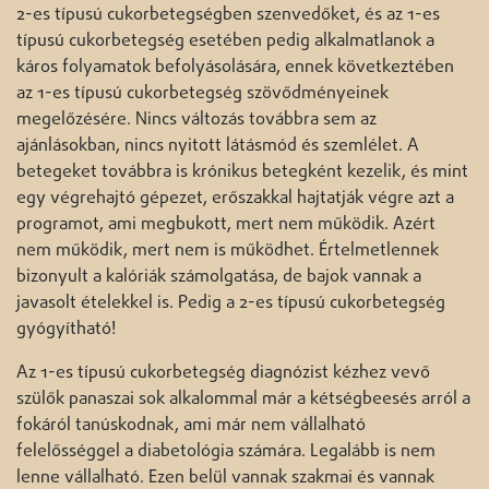
2-es típusú cukorbetegségben szenvedőket, és az 1-es
típusú cukorbetegség esetében pedig alkalmatlanok a
káros folyamatok befolyásolására, ennek következtében
az 1-es típusú cukorbetegség szövődményeinek
megelőzésére. Nincs változás továbbra sem az
ajánlásokban, nincs nyitott látásmód és szemlélet. A
betegeket továbbra is krónikus betegként kezelik, és mint
egy végrehajtó gépezet, erőszakkal hajtatják végre azt a
programot, ami megbukott, mert nem működik. Azért
nem működik, mert nem is működhet. Értelmetlennek
bizonyult a kalóriák számolgatása, de bajok vannak a
javasolt ételekkel is. Pedig a 2-es típusú cukorbetegség
gyógyítható!
Az 1-es típusú cukorbetegség diagnózist kézhez vevő
szülők panaszai sok alkalommal már a kétségbeesés arról a
fokáról tanúskodnak, ami már nem vállalható
felelősséggel a diabetológia számára. Legalább is nem
lenne vállalható. Ezen belül vannak szakmai és vannak