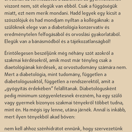
viszont nem, sőt elegük van ebből. Csak a függőségük
miatt, ezt nem merik mondani. Hadd legyek egy kicsit a
szószólójuk és had mondjam nyíltan a kollégáknak: a
szülőknek elege van a diabetológia konzervatív és
eredménytelen felfogásából és orvoslási gyakorlatából.
Elegük van a bánásmódból és a tájékozatlanságból!
Érintőlegesen beszéljünk még néhány szót azokról a
szakmai kérdésekről, amik most már tényleg csak a
diaetológiának kérdések, az orvostudomány számára nem.
Mert a diabetológia, mint tudomány, független a
diabetológusoktól, független a rendszerektől, amit a
„gyógyítás érdekében” felállítanak. Diabetológusként
pedig minimum szégyenletesnek érezném, ha egy szülő
vagy gyermek bizonyos szakmai tényekről többet tudna,
mint én. Ha mégis így lenne, utána járnék. Annál is inkább,
mert ilyen tényekből akad bőven:
nem kell ahhoz szénhidrátot ennünk, hogy szervezetünk