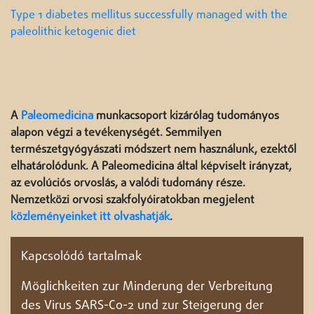
Type 1 diabetes mellitus successfully managed with the
paleolithic ketogenic diet
A
Paleomedicina
munkacsoport kizárólag tudományos
alapon végzi a tevékenységét. Semmilyen
természetgyógyászati módszert nem használunk, ezektől
elhatárolódunk. A Paleomedicina által képviselt irányzat,
az evolúciós orvoslás, a valódi tudomány része.
Nemzetközi orvosi szakfolyóiratokban megjelent
közleményeinket itt olvashatják
.
Kapcsolódó tartalmak
Möglichkeiten zur Minderung der Verbreitung
des Virus SARS-Co-2 und zur Steigerung der