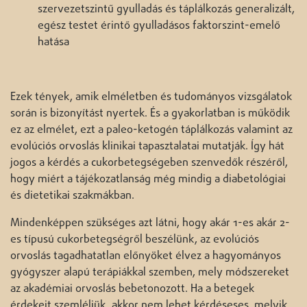
szervezetszintű gyulladás és táplálkozás generalizált,
egész testet érintő gyulladásos faktorszint-emelő
hatása
Ezek tények, amik elméletben és tudományos vizsgálatok
során is bizonyítást nyertek. És a gyakorlatban is működik
ez az elmélet, ezt a paleo-ketogén táplálkozás valamint az
evolúciós orvoslás klinikai tapasztalatai mutatják. Így hát
jogos a kérdés a cukorbetegségeben szenvedők részéről,
hogy miért a tájékozatlanság még mindig a diabetológiai
és dietetikai szakmákban.
Mindenképpen szükséges azt látni, hogy akár 1-es akár 2-
es típusú cukorbetegségről beszélünk, az evolúciós
orvoslás tagadhatatlan előnyöket élvez a hagyományos
gyógyszer alapú terápiákkal szemben, mely módszereket
az akadémiai orvoslás bebetonozott. Ha a betegek
érdekeit szemléljük, akkor nem lehet kérdéseses, melyik