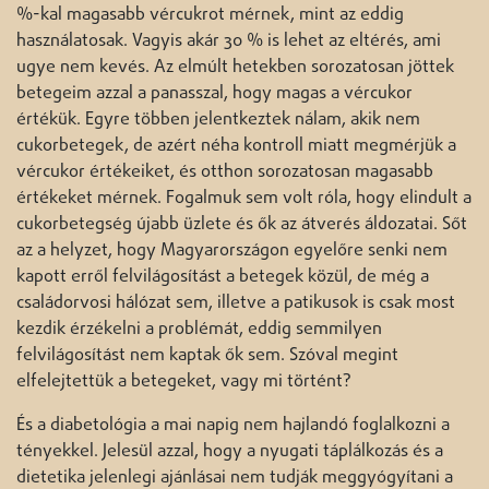
%-kal magasabb vércukrot mérnek, mint az eddig
használatosak. Vagyis akár 30 % is lehet az eltérés, ami
ugye nem kevés. Az elmúlt hetekben sorozatosan jöttek
betegeim azzal a panasszal, hogy magas a vércukor
értékük. Egyre többen jelentkeztek nálam, akik nem
cukorbetegek, de azért néha kontroll miatt megmérjük a
vércukor értékeiket, és otthon sorozatosan magasabb
értékeket mérnek. Fogalmuk sem volt róla, hogy elindult a
cukorbetegség újabb üzlete és ők az átverés áldozatai. Sőt
az a helyzet, hogy Magyarországon egyelőre senki nem
kapott erről felvilágosítást a betegek közül, de még a
családorvosi hálózat sem, illetve a patikusok is csak most
kezdik érzékelni a problémát, eddig semmilyen
felvilágosítást nem kaptak ők sem. Szóval megint
elfelejtettük a betegeket, vagy mi történt?
És a diabetológia a mai napig nem hajlandó foglalkozni a
tényekkel. Jelesül azzal, hogy a nyugati táplálkozás és a
dietetika jelenlegi ajánlásai nem tudják meggyógyítani a