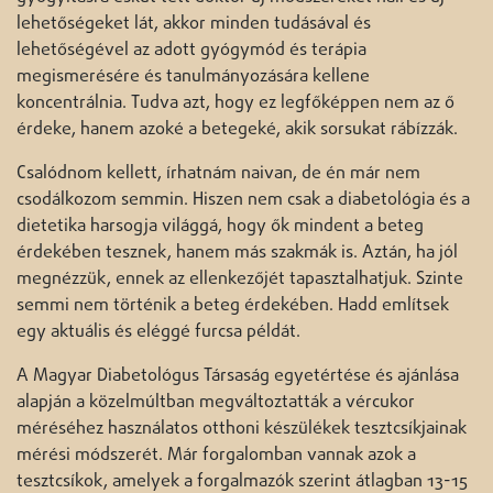
lehetőségeket lát, akkor minden tudásával és
lehetőségével az adott gyógymód és terápia
megismerésére és tanulmányozására kellene
koncentrálnia. Tudva azt, hogy ez legfőképpen nem az ő
érdeke, hanem azoké a betegeké, akik sorsukat rábízzák.
Csalódnom kellett, írhatnám naivan, de én már nem
csodálkozom semmin. Hiszen nem csak a diabetológia és a
dietetika harsogja világgá, hogy ők mindent a beteg
érdekében tesznek, hanem más szakmák is. Aztán, ha jól
megnézzük, ennek az ellenkezőjét tapasztalhatjuk. Szinte
semmi nem történik a beteg érdekében. Hadd említsek
egy aktuális és eléggé furcsa példát.
A Magyar Diabetológus Társaság egyetértése és ajánlása
alapján a közelmúltban megváltoztatták a vércukor
méréséhez használatos otthoni készülékek tesztcsíkjainak
mérési módszerét. Már forgalomban vannak azok a
tesztcsíkok, amelyek a forgalmazók szerint átlagban 13-15