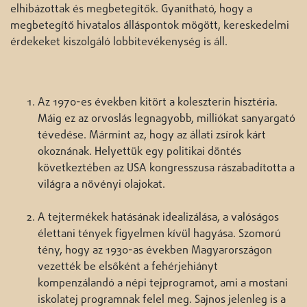
elhibázottak és megbetegítők. Gyanítható, hogy a
megbetegítő hivatalos álláspontok mögött, kereskedelmi
érdekeket kiszolgáló lobbitevékenység is áll.
Az 1970-es években kitört a koleszterin hisztéria.
Máig ez az orvoslás legnagyobb, milliókat sanyargató
tévedése. Mármint az, hogy az állati zsírok kárt
okoznának. Helyettük egy politikai döntés
következtében az USA kongresszusa rászabadította a
világra a növényi olajokat.
A tejtermékek hatásának idealizálása, a valóságos
élettani tények figyelmen kívül hagyása. Szomorú
tény, hogy az 1930-as években Magyarországon
vezették be elsőként a fehérjehiányt
kompenzálandó a népi tejprogramot, ami a mostani
iskolatej programnak felel meg. Sajnos jelenleg is a