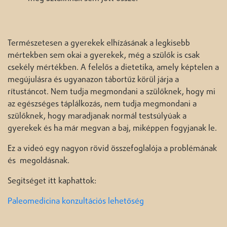
Természetesen a gyerekek elhízásának a legkisebb
mértekben sem okai a gyerekek, még a szülők is csak
csekély mértékben. A felelős a dietetika, amely képtelen a
megújulásra és ugyanazon tábortűz körül járja a
rítustáncot. Nem tudja megmondani a szülőknek, hogy mi
az egészséges táplálkozás, nem tudja megmondani a
szülőknek, hogy maradjanak normál testsúlyúak a
gyerekek és ha már megvan a baj, miképpen fogyjanak le.
Ez a videó egy nagyon rövid összefoglalója a problémának
és megoldásnak.
Segitséget itt kaphattok:
Paleomedicina konzultációs lehetőség