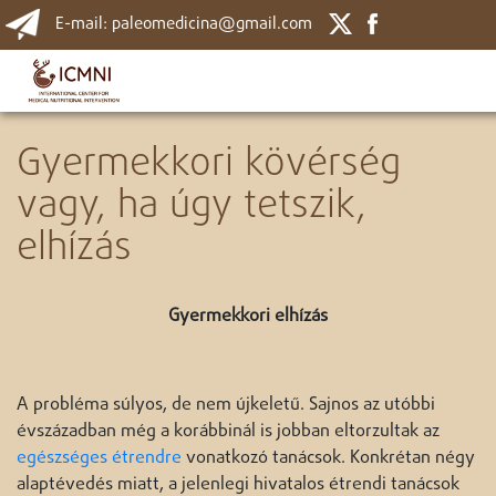
E-mail: paleomedicina@gmail.com
Gyermekkori kövérség
vagy, ha úgy tetszik,
elhízás
Gyermekkori elhízás
A probléma súlyos, de nem újkeletű. Sajnos az utóbbi
évszázadban még a korábbinál is jobban eltorzultak az
egészséges étrendre
vonatkozó tanácsok. Konkrétan négy
alaptévedés miatt, a jelenlegi hivatalos étrendi tanácsok