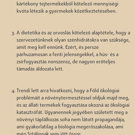
kártékony tejtermékekből kötelező mennyiségi
kvóta létezik a gyermekek közétkeztetésében.
A dietetika és az orvoslás kötelező alaptétele, hogy a
szervezetünknek olyan szénhidrátokra van szüksége,
amit meg kell ennünk. Ezért, és persze
párhuzamosan a fenti jelenségekkel, a hús- és a
zsírfogyasztás nonszensz, de nagyon erőteljes
támadás áldozata lett.
Trendi lett arra hivatkozni, hogy a Föld ökológiai
problémáit a növénytermesztéssel oldjuk majd meg,
és az állati termékek fogyasztása okozná az ökológiai
katasztrófát. Ugyanennek jegyében született meg a
növényi táplálkozás soha nem látott propagandája,
ami gyakorlatilag a biológia megerőszakolása, ami
még Sztálinnak sem jött össze.