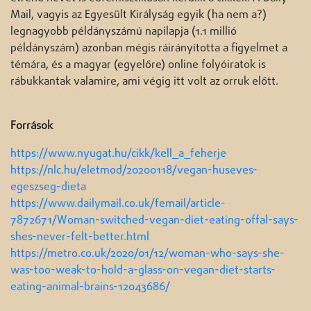
Mail, vagyis az Egyesült Királyság egyik (ha nem a?)
legnagyobb példányszámú napilapja (1.1 millió
példányszám) azonban mégis ráirányította a figyelmet a
témára, és a magyar (egyelőre) online folyóiratok is
rábukkantak valamire, ami végig itt volt az orruk előtt.
Források
https://www.nyugat.hu/cikk/kell_a_feherje
https://nlc.hu/eletmod/20200118/vegan-huseves-
egeszseg-dieta
https://www.dailymail.co.uk/femail/article-
7872671/Woman-switched-vegan-diet-eating-offal-says-
shes-never-felt-better.html
https://metro.co.uk/2020/01/12/woman-who-says-she-
was-too-weak-to-hold-a-glass-on-vegan-diet-starts-
eating-animal-brains-12043686/