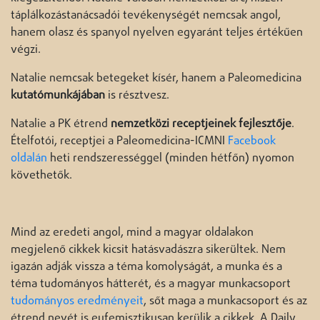
táplálkozástanácsadói tevékenységét nemcsak angol,
hanem olasz és spanyol nyelven egyaránt teljes értékűen
végzi.
Natalie nemcsak betegeket kísér, hanem a Paleomedicina
kutatómunkájában
is résztvesz.
Natalie a PK étrend
nemzetközi receptjeinek fejlesztője
.
Ételfotói, receptjei a Paleomedicina-ICMNI
Facebook
oldalán
heti rendszerességgel (minden hétfőn) nyomon
követhetők.
Mind az eredeti angol, mind a magyar oldalakon
megjelenő cikkek kicsit hatásvadászra sikerültek. Nem
igazán adják vissza a téma komolyságát, a munka és a
téma tudományos hátterét, és a magyar munkacsoport
tudományos eredményeit
, sőt maga a munkacsoport és az
étrend nevét is eufemisztikusan kerülik a cikkek. A Daily