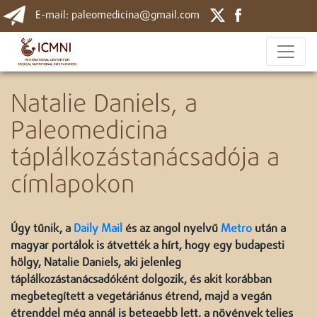
E-mail: paleomedicina@gmail.com
Natalie Daniels, a
Paleomedicina
táplálkozástanácsadója a
címlapokon
Úgy tűnik, a
Daily Mail
és az angol nyelvű
Metro
után a
magyar portálok is átvették a hírt, hogy egy budapesti
hölgy, Natalie Daniels, aki jelenleg
táplálkozástanácsadóként dolgozik, és akit korábban
megbetegített a vegetáriánus étrend, majd a vegán
étrenddel még annál is betegebb lett, a növények teljes