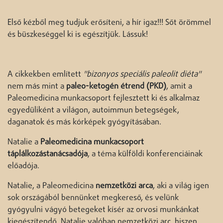
Első kézből meg tudjuk erősíteni, a hír igaz!!! Sőt örömmel
és büszkeséggel ki is egészítjük. Lássuk!
A cikkekben említett
"bizonyos speciális paleolit diéta"
nem más mint a
paleo-ketogén étrend (PKD)
, amit a
Paleomedicina munkacsoport fejlesztett ki és alkalmaz
egyedüliként a világon, autoimmun betegségek,
daganatok és más kórképek gyógyításában.
Natalie a
Paleomedicina munkacsoport
táplálkozástanácsadója
, a téma külföldi konferenciáinak
előadója.
Natalie, a Paleomedicina
nemzetközi arca
, aki a világ igen
sok országából bennünket megkereső, és velünk
gyógyulni vágyó betegeket kísér az orvosi munkánkat
kiegészítendő. Natalie valóban nemzetközi arc, hiszen