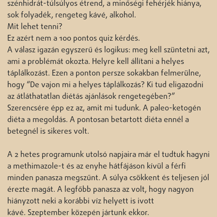
szénhidrát-túlsúlyos étrend, a minőségi fehérjék hiánya,
sok folyadék, rengeteg kávé, alkohol.
Mit lehet tenni?
Ez azért nem a 100 pontos quiz kérdés.
A válasz igazán egyszerű és logikus: meg kell szüntetni azt,
ami a problémát okozta. Helyre kell állítani a helyes
táplálkozást. Ezen a ponton persze sokakban felmerülne,
hogy “De vajon mi a helyes táplálkozás? Ki tud eligazodni
az átláthatatlan diétás ajánlások rengetegében?”
Szerencsére épp ez az, amit mi tudunk. A paleo-ketogén
diéta a megoldás. A pontosan betartott diéta ennél a
betegnél is sikeres volt.
A 2 hetes programunk utolsó napjaira már el tudtuk hagyni
a methimazole-t és az enyhe hátfájáson kívül a férfi
minden panasza megszűnt. A súlya csökkent és teljesen jól
érezte magát. A legfőbb panasza az volt, hogy nagyon
hiányzott neki a korábbi víz helyett is ivott
kávé. Szeptember közepén jártunk ekkor.