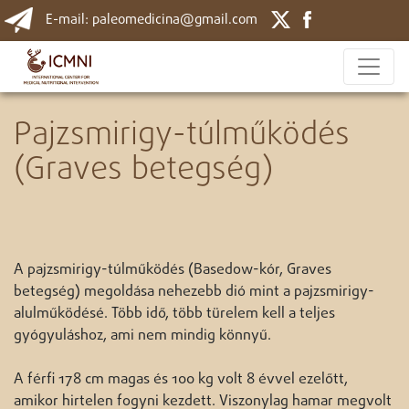
E-mail: paleomedicina@gmail.com
Pajzsmirigy-túlműködés
(Graves betegség)
A pajzsmirigy-túlműködés (Basedow-kór, Graves
betegség) megoldása nehezebb dió mint a pajzsmirigy-
alulműködésé. Több idő, több türelem kell a teljes
gyógyuláshoz, ami nem mindig könnyű.
A férfi 178 cm magas és 100 kg volt 8 évvel ezelőtt,
amikor hirtelen fogyni kezdett. Viszonylag hamar megvolt