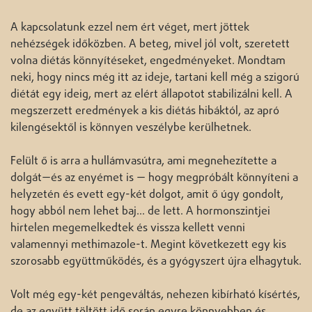
A kapcsolatunk ezzel nem ért véget, mert jöttek
nehézségek időközben. A beteg, mivel jól volt, szeretett
volna diétás könnyítéseket, engedményeket. Mondtam
neki, hogy nincs még itt az ideje, tartani kell még a szigorú
diétát egy ideig, mert az elért állapotot stabilizálni kell. A
megszerzett eredmények a kis diétás hibáktól, az apró
kilengésektől is könnyen veszélybe kerülhetnek.
Felült ő is arra a hullámvasútra, ami megnehezítette a
dolgát—és az enyémet is — hogy megpróbált könnyíteni a
helyzetén és evett egy-két dolgot, amit ő úgy gondolt,
hogy abból nem lehet baj... de lett. A hormonszintjei
hirtelen megemelkedtek és vissza kellett venni
valamennyi methimazole-t. Megint következett egy kis
szorosabb együttműködés, és a gyógyszert újra elhagytuk.
Volt még egy-két pengeváltás, nehezen kibírható kísértés,