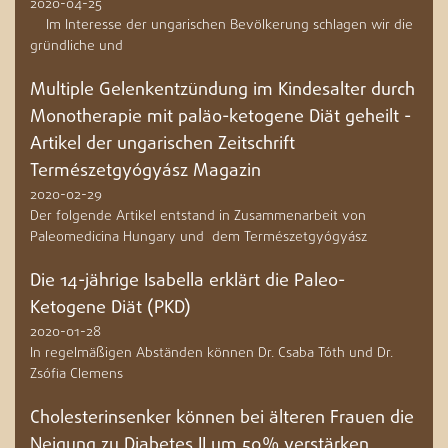
2020-04-25
Im Interesse der ungarischen Bevölkerung schlagen wir die
gründliche und
Multiple Gelenkentzündung im Kindesalter durch
Monotherapie mit paläo-ketogene Diät geheilt -
Artikel der ungarischen Zeitschrift
Természetgyógyász Magazin
2020-02-29
Der folgende Artikel entstand in Zusammenarbeit von
Paleomedicina Hungary und dem Természetgyógyász
Die 14-jährige Isabella erklärt die Paleo-
Ketogene Diät (PKD)
2020-01-28
In regelmäßigen Abständen können Dr. Csaba Tóth und Dr.
Zsófia Clemens
Cholesterinsenker können bei älteren Frauen die
Neigung zu Diabetes II um 50% verstärken