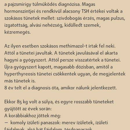
a pajzsmirigy túlműködés diagnózisa. Magas
hormonszintjei és rendkívül alacsony TSH értékei voltak a
szokásos tünetek mellet: szívdobogás érzés, magas pulzus,
izgatottság, alvási nehézség, kidülledt szemek,
kézremegés.
Az ilyen esetben szokásos methimazol-t írtak fel neki.
Attól a tünetei javultak. A tünetek javulásával el akarta
hagyni a gyógyszert. Attól persze visszatértek a tünetei.
Újra gyógyszert kapott, magasabb dózisban, amitől a
hyperthyreosis tünetei csökkentek ugyan, de megjelentek
más tünetek is.
8 év telt el a diagnosis óta, amikor nálunk jelentkezett.
Ekkor 85 kg volt a súlya, és egyre rosszabb tüneteket
gyűjtött az évek során:
A korábbiakhoz jöttek még:
— komoly ízületi panaszok: merev ízületek, ízületi