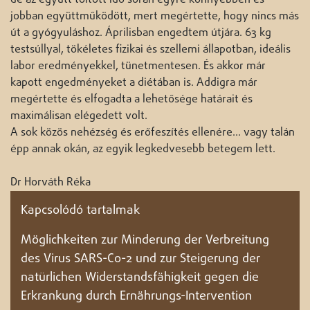
de az együtt töltött idő során egyre könnyebben és
jobban együttműködött, mert megértette, hogy nincs más
út a gyógyuláshoz. Áprilisban engedtem útjára. 63 kg
testsúllyal, tökéletes fizikai és szellemi állapotban, ideális
labor eredményekkel, tünetmentesen. És akkor már
kapott engedményeket a diétában is. Addigra már
megértette és elfogadta a lehetősége határait és
maximálisan elégedett volt.
A sok közös nehézség és erőfeszítés ellenére… vagy talán
épp annak okán, az egyik legkedvesebb betegem lett.
Dr Horváth Réka
Kapcsolódó tartalmak
Möglichkeiten zur Minderung der Verbreitung
des Virus SARS-Co-2 und zur Steigerung der
natürlichen Widerstandsfähigkeit gegen die
Erkrankung durch Ernährungs-Intervention