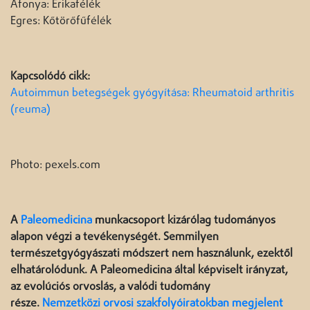
Áfonya: Erikafélék
Egres: Kőtörőfűfélék
Kapcsolódó cikk:
Autoimmun betegségek gyógyítása: Rheumatoid arthritis
(reuma)
Photo: pexels.com
A
Paleomedicina
munkacsoport kizárólag tudományos
alapon végzi a tevékenységét. Semmilyen
természetgyógyászati módszert nem használunk, ezektől
elhatárolódunk. A Paleomedicina által képviselt irányzat,
az evolúciós orvoslás, a valódi tudomány
része.
Nemzetközi orvosi szakfolyóiratokban megjelent