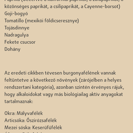
közönséges paprikát, a csilipaprikát, a Cayenne-borsot)
Goji-bogyó
Tomatillo (mexikói földicseresznye)
Tojásdinnye
Nadragulya
Fekete csucsor
Dohány
Az eredeti cikkben tévesen burgonyafélének vannak
feltüntetve a következő növények (zárójelben a helyes
rendszertani kategória), azonban szintén érvényes rájuk,
hogy alkaloidokat vagy más biológiailag aktív anyagokat
tartalmaznak:
Okra: Mályvafélék
Articsóka: Őszirózsafélék
Mezei sóska: Keserűfűfélék