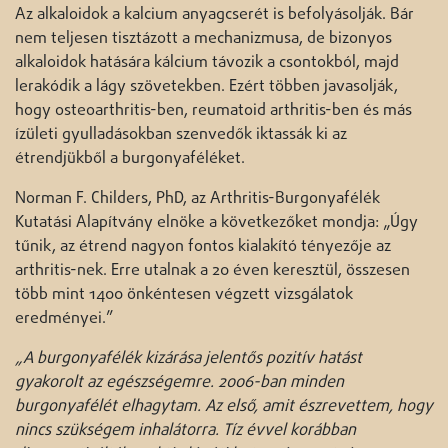
Az alkaloidok a kalcium anyagcserét is befolyásolják. Bár
nem teljesen tisztázott a mechanizmusa, de bizonyos
alkaloidok hatására kálcium távozik a csontokból, majd
lerakódik a lágy szövetekben. Ezért többen javasolják,
hogy osteoarthritis-ben, reumatoid arthritis-ben és más
ízületi gyulladásokban szenvedők iktassák ki az
étrendjükből a burgonyaféléket.
Norman F. Childers, PhD, az Arthritis-Burgonyafélék
Kutatási Alapítvány elnöke a következőket mondja: „Úgy
tűnik, az étrend nagyon fontos kialakító tényezője az
arthritis-nek. Erre utalnak a 20 éven keresztül, összesen
több mint 1400 önkéntesen végzett vizsgálatok
eredményei.”
„A burgonyafélék kizárása jelentős pozitív hatást
gyakorolt az egészségemre. 2006-ban minden
burgonyafélét elhagytam. Az első, amit észrevettem, hogy
nincs szükségem inhalátorra. Tíz évvel korábban