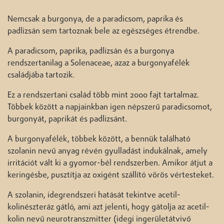
Nemcsak a burgonya, de a paradicsom, paprika és
padlizsán sem tartoznak bele az egészséges étrendbe.
A paradicsom, paprika, padlizsán és a burgonya
rendszertanilag a Solenaceae, azaz a burgonyafélék
családjába tartozik.
Ez a rendszertani család több mint 2000 fajt tartalmaz.
Többek között a napjainkban igen népszerű paradicsomot,
burgonyát, paprikát és padlizsánt.
A burgonyafélék, többek között, a bennük található
szolanin nevű anyag révén gyulladást indukálnak, amely
irritációt vált ki a gyomor-bél rendszerben. Amikor átjut a
keringésbe, pusztítja az oxigént szállító vörös vértesteket.
A szolanin, idegrendszeri hatását tekintve acetil-
kolinészteráz gátló, ami azt jelenti, hogy gátolja az acetil-
kolin nevű neurotranszmitter (idegi ingerületátvivő