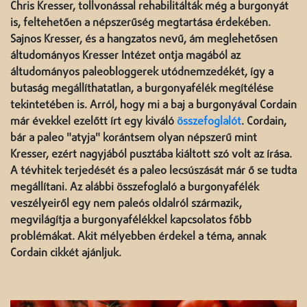
Chris Kresser, tollvonással rehabilitálták még a burgonyát
is, feltehetően a népszerűség megtartása érdekében.
Sajnos Kresser, és a hangzatos nevű, ám meglehetősen
áltudományos Kresser Intézet ontja magából az
áltudományos paleobloggerek utódnemzedékét, így a
butaság megállíthatatlan, a burgonyafélék megítélése
tekintetében is. Arról, hogy mi a baj a burgonyával Cordain
már évekkel ezelőtt írt egy kiváló
összefoglalót
. Cordain,
bár a paleo "atyja" korántsem olyan népszerű mint
Kresser, ezért nagyjából pusztába kiáltott szó volt az írása.
A tévhitek terjedését és a paleo lecsúszását már ő se tudta
megállítani. Az alábbi összefoglaló a burgonyafélék
veszélyeiről egy nem paleós oldalról származik,
megvilágítja a burgonyafélékkel kapcsolatos főbb
problémákat. Akit mélyebben érdekel a téma, annak
Cordain cikkét ajánljuk.