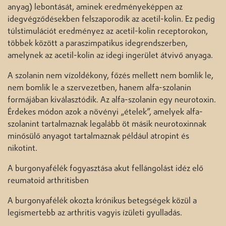
anyag) lebontását, aminek eredményeképpen az
idegvégződésekben felszaporodik az acetil-kolin. Ez pedig
túlstimulációt eredményez az acetil-kolin receptorokon,
többek között a paraszimpatikus idegrendszerben,
amelynek az acetil-kolin az idegi ingerület átvivő anyaga.
A szolanin nem vízoldékony, főzés mellett nem bomlik le,
nem bomlik le a szervezetben, hanem alfa-szolanin
formájában kiválasztódik. Az alfa-szolanin egy neurotoxin.
Érdekes módon azok a növényi „ételek”, amelyek alfa-
szolanint tartalmaznak legalább öt másik neurotoxinnak
minősülő anyagot tartalmaznak például atropint és
nikotint.
A burgonyafélék fogyasztása akut fellángolást idéz elő
reumatoid arthritisben
A burgonyafélék okozta krónikus betegségek közül a
legismertebb az arthritis vagyis ízületi gyulladás.