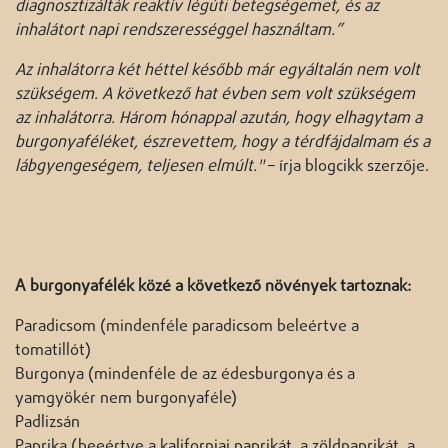
diagnosztizálták reaktív légúti betegségemet, és az
inhalátort napi rendszerességgel használtam.”
Az inhalátorra két héttel később már egyáltalán nem volt
szükségem. A következő hat évben sem volt szükségem
az inhalátorra. Három hónappal azután, hogy elhagytam a
burgonyaféléket, észrevettem, hogy a térdfájdalmam és a
lábgyengeségem, teljesen elmúlt."
– írja blogcikk szerzője.
A burgonyafélék közé a következő növények tartoznak:
Paradicsom (mindenféle paradicsom beleértve a
tomatillót)
Burgonya (mindenféle de az édesburgonya és a
yamgyökér nem burgonyaféle)
Padlizsán
Paprika (beeértve a kaliforniai paprikát, a zöldpaprikát, a