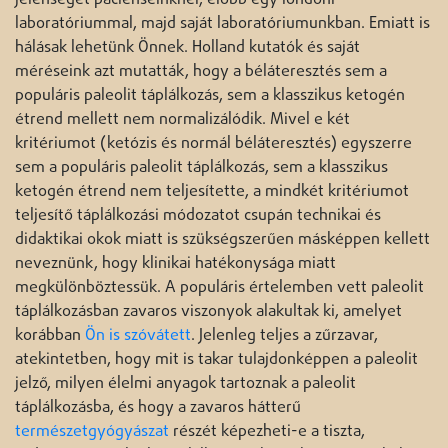
laboratóriummal, majd saját laboratóriumunkban. Emiatt is
hálásak lehetünk Önnek. Holland kutatók és saját
méréseink azt mutatták, hogy a béláteresztés sem a
populáris paleolit táplálkozás, sem a klasszikus ketogén
étrend mellett nem normalizálódik. Mivel e két
kritériumot (ketózis és normál béláteresztés) egyszerre
sem a populáris paleolit táplálkozás, sem a klasszikus
ketogén étrend nem teljesítette, a mindkét kritériumot
teljesítő táplálkozási módozatot csupán technikai és
didaktikai okok miatt is szükségszerűen másképpen kellett
neveznünk, hogy klinikai hatékonysága miatt
megkülönböztessük. A populáris értelemben vett paleolit
táplálkozásban zavaros viszonyok alakultak ki, amelyet
korábban
Ön is szóvátett
. Jelenleg teljes a zűrzavar,
atekintetben, hogy mit is takar tulajdonképpen a paleolit
jelző, milyen élelmi anyagok tartoznak a paleolit
táplálkozásba, és hogy a zavaros hátterű
természetgyógyászat
részét képezheti-e a tiszta,