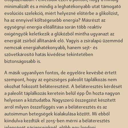
minimalizált és a mindig a leghatékonyabb utat támogató
evolúciós szelekció, miért helyezné előtérbe a glikolízist,
ha az ennyivel költségesebb energia? Másrészt az
egységnyi energia előállítása során több reaktív
oxigéngyök keletkezik a glükózból mintha ugyanazt az
energiát zsírból állítanánk elő. Vagyis a zsíralapú üzemmód
nemcsak energiahatékonyabb, hanem sejt- és
szövetkárosító hatás kivédése tekintetében
biztonságosabb is.
A másik ugyanilyen fontos, de egyelőre kevésbé értett
szempont, hogy az egészséges paleolit táplálkozás nem
okozhat fokozott béláteresztést. A béláteresztés kérdését
a paleolit táplálkozás keretein belül épp Ön hozta nagyon
helyesen a köztudatba. Nagyszerű összegzést készített
arról milyen összefüggés van a béláteresztés és az
autoimmun betegségek kialakulása között. Mi ebből
kiindulva kezdtük el 2015-ben mérni a béláteresztés
jelenségét pácienseinknél, előbb egy londoni