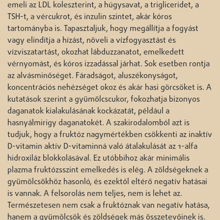
emeli az LDL koleszterint, a húgysavat, a trigliceridet, a
TSH-t, a vércukrot, és inzulin szintet, akár kóros
tartományba is. Tapasztaljuk, hogy megállítja a fogyást
vagy elindítja a hízást, növeli a vízfogyasztást és
vízviszatartást, okozhat lábduzzanatot, emelkedett
vérnyomást, és kóros izzadással járhat. Sok esetben rontja
az alvásminőséget. Fáradságot, aluszékonyságot,
koncentrációs nehézséget okoz és akár hasi görcsöket is. A
kutatások szerint a gyümölcscukor, fokozhatja bizonyos
daganatok kialakulásának kockázatát, például a
hasnyálmirigy daganatokét. A szakirodalomból azt is
tudjuk, hogy a fruktóz nagymértékben csökkenti az inaktív
D-vitamin aktív D-vitaminná való átalakulását az 1-alfa
hidroxiláz blokkolásával. Ez utóbbihoz akár minimális
plazma fruktózsszint emelkedés is elég. A zöldségeknek a
gyümölcsökhöz hasonló, és ezektől eltérő negatív hatásai
is vannak. A felsorolás nem teljes, nem is lehet az.
Természetesen nem csak a fruktóznak van negatív hatása,
hanem a gyümölcsök és zöldségek más összetevőinek is.