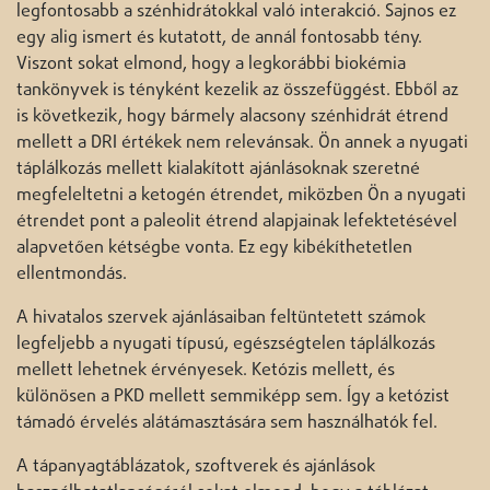
legfontosabb a szénhidrátokkal való interakció. Sajnos ez
egy alig ismert és kutatott, de annál fontosabb tény.
Viszont sokat elmond, hogy a legkorábbi biokémia
tankönyvek is tényként kezelik az összefüggést. Ebből az
is következik, hogy bármely alacsony szénhidrát étrend
mellett a DRI értékek nem relevánsak. Ön annek a nyugati
táplálkozás mellett kialakított ajánlásoknak szeretné
megfeleltetni a ketogén étrendet, miközben Ön a nyugati
étrendet pont a paleolit étrend alapjainak lefektetésével
alapvetően kétségbe vonta. Ez egy kibékíthetetlen
ellentmondás.
A hivatalos szervek ajánlásaiban feltüntetett számok
legfeljebb a nyugati típusú, egészségtelen táplálkozás
mellett lehetnek érvényesek. Ketózis mellett, és
különösen a PKD mellett semmiképp sem. Így a ketózist
támadó érvelés alátámasztására sem használhatók fel.
A tápanyagtáblázatok, szoftverek és ajánlások