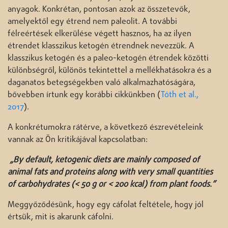
anyagok. Konkrétan, pontosan azok az összetevők,
amelyektől egy étrend nem paleolit. A további
félreértések elkerülése végett hasznos, ha az ilyen
étrendet klasszikus ketogén étrendnek nevezzük. A
klasszikus ketogén és a paleo-ketogén étrendek közötti
különbségről, különös tekintettel a mellékhatásokra és a
daganatos betegségekben való alkalmazhatóságára,
bővebben írtunk egy korábbi cikkünkben (
Tóth et al.,
2017
).
A konkrétumokra rátérve, a következő észrevételeink
vannak az Ön kritikájával kapcsolatban:
„By default, ketogenic diets are mainly composed of
animal fats and proteins along with very small quantities
of carbohydrates (< 50 g or < 200 kcal) from plant foods.”
Meggyőződésünk, hogy egy cáfolat feltétele, hogy jól
értsük, mit is akarunk cáfolni.