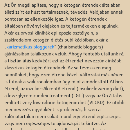
Az Ön megállapítása, hogy a ketogén étrendek általában
állati zsírt és húst tartalmaznak, tévedés. Valójában ennek
pontosan az ellenkezője igaz. A ketogén étrendek
általában növényi olajakon és tejtermékeken alapulnak.
Akár az orvosi klinikák epilepszia osztályain, a
szakirodalom ketogén diétás publikációiban, akár a
„
karizmatikus bloggerek
” (charismatic bloggers)
ajánlásaiban találkozunk velük. Ahogy fentebb utaltunk rá,
a tisztánlátás kedvéért ezt az étrendet nevezzünk inkább
klasszikus ketogén étrendnek. Az se tévesszen meg
bennünket, hogy ezen étrend közeli változatai más néven
is futnak a szakirodalomban úgy mint a módosított Atkins
étrend, az inzulincsökkentő étrend (insulin-lowering diet),
a low-glycemic index treatment (LGIT) vagy az Ön által is
említett very low calorie ketogenic diet (VLCKD). Ez utóbbi
megnevezés egyébként is problémás, hiszen a
kalóriatartalom nem sokat mond egy étrend egészséges
vagy nem egészséges tulajdonságait tekintve. Az