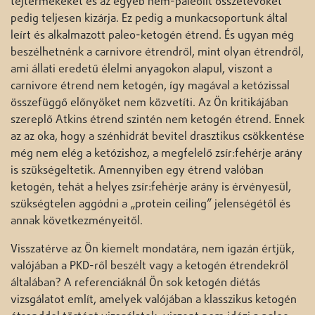
tejtermékeket és az egyéb nem-paleolit összetevőket
pedig teljesen kizárja. Ez pedig a munkacsoportunk által
leírt és alkalmazott paleo-ketogén étrend. És ugyan még
beszélhetnénk a carnivore étrendről, mint olyan étrendről,
ami állati eredetű élelmi anyagokon alapul, viszont a
carnivore étrend nem ketogén, így magával a ketózissal
összefüggő előnyöket nem közvetíti. Az Ön kritikájában
szereplő Atkins étrend szintén nem ketogén étrend. Ennek
az az oka, hogy a szénhidrát bevitel drasztikus csökkentése
még nem elég a ketózishoz, a megfelelő zsír:fehérje arány
is szükségeltetik. Amennyiben egy étrend valóban
ketogén, tehát a helyes zsír:fehérje arány is érvényesül,
szükségtelen aggódni a „protein ceiling” jelenségétől és
annak következményeitől.
Visszatérve az Ön kiemelt mondatára, nem igazán értjük,
valójában a PKD-ről beszélt vagy a ketogén étrendekről
általában? A referenciáknál Ön sok ketogén diétás
vizsgálatot említ, amelyek valójában a klasszikus ketogén