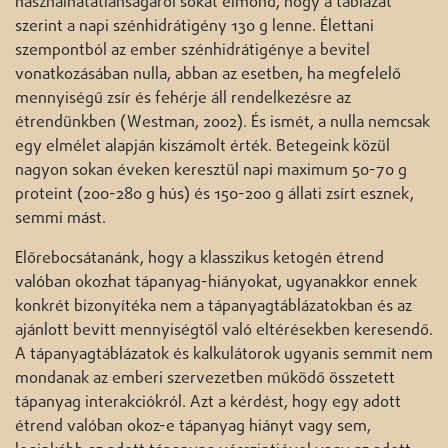
használhatatlanságáról sokat elmond, hogy a táblázat
szerint a napi szénhidrátigény 130 g lenne. Élettani
szempontból az ember szénhidrátigénye a bevitel
vonatkozásában nulla, abban az esetben, ha megfelelő
mennyiségű zsír és fehérje áll rendelkezésre az
étrendünkben (Westman, 2002). És ismét, a nulla nemcsak
egy elmélet alapján kiszámolt érték. Betegeink közül
nagyon sokan éveken keresztül napi maximum 50-70 g
proteint (200-280 g hús) és 150-200 g állati zsírt esznek,
semmi mást.
Előrebocsátanánk, hogy a klasszikus ketogén étrend
valóban okozhat tápanyag-hiányokat, ugyanakkor ennek
konkrét bizonyítéka nem a tápanyagtáblázatokban és az
ajánlott bevitt mennyiségtől való eltérésekben keresendő.
A tápanyagtáblázatok és kalkulátorok ugyanis semmit nem
mondanak az emberi szervezetben működő összetett
tápanyag interakciókról. Azt a kérdést, hogy egy adott
étrend valóban okoz-e tápanyag hiányt vagy sem,