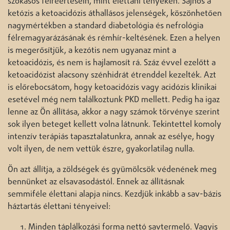
szokásos félreértésein, mint élettani tényeken. Sajnos a
ketózis a ketoacidózis áthallásos jelenségek, köszönhetően
nagymértékben a standard diabetológia és nefrológia
félremagyarázásának és rémhír-keltésének. Ezen a helyen
is megerősítjük, a kezótis nem ugyanaz mint a
ketoacidózis, és nem is hajlamosít rá. Száz évvel ezelőtt a
ketoacidózist alacsony szénhidrát étrenddel kezelték. Azt
is előrebocsátom, hogy ketoacidózis vagy acidózis klinikai
esetével még nem találkoztunk PKD mellett. Pedig ha igaz
lenne az Ön állítása, akkor a nagy számok törvénye szerint
sok ilyen beteget kellett volna látnunk. Tekintettel komoly
intenzív terápiás tapasztalatunkra, annak az esélye, hogy
volt ilyen, de nem vettük észre, gyakorlatilag nulla.
Ön azt állítja, a zöldségek és gyümölcsök védenének meg
bennünket az elsavasodástól. Ennek az állításnak
semmiféle élettani alapja nincs. Kezdjük inkább a sav-bázis
háztartás élettani tényeivel:
Minden táplálkozási forma nettó savtermelő. Vagyis