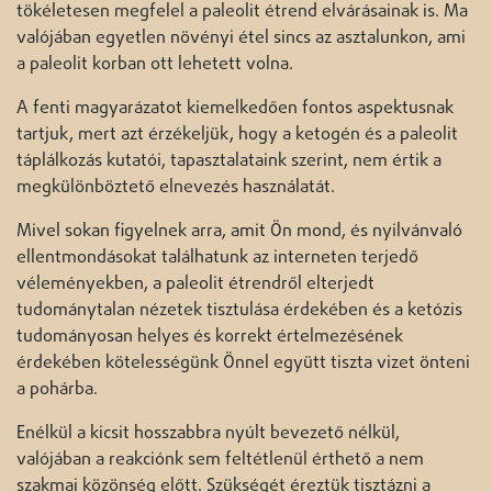
tökéletesen megfelel a paleolit étrend elvárásainak is. Ma
valójában egyetlen növényi étel sincs az asztalunkon, ami
a paleolit korban ott lehetett volna.
A fenti magyarázatot kiemelkedően fontos aspektusnak
tartjuk, mert azt érzékeljük, hogy a ketogén és a paleolit
táplálkozás kutatói, tapasztalataink szerint, nem értik a
megkülönböztető elnevezés használatát.
Mivel sokan figyelnek arra, amit Ön mond, és nyilvánvaló
ellentmondásokat találhatunk az interneten terjedő
véleményekben, a paleolit étrendről elterjedt
tudománytalan nézetek tisztulása érdekében és a ketózis
tudományosan helyes és korrekt értelmezésének
érdekében kötelességünk Önnel együtt tiszta vizet önteni
a pohárba.
Enélkül a kicsit hosszabbra nyúlt bevezető nélkül,
valójában a reakciónk sem feltétlenül érthető a nem
szakmai közönség előtt. Szükségét éreztük tisztázni a