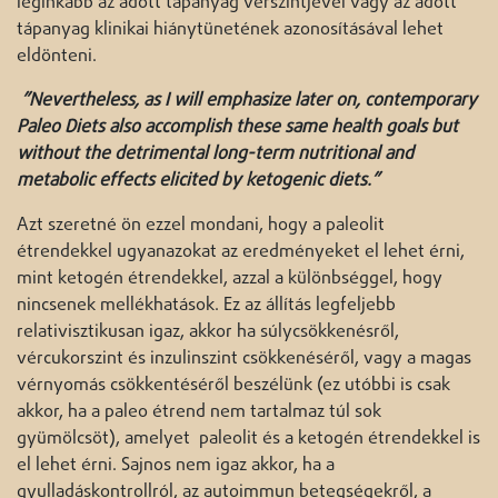
leginkább az adott tápanyag vérszintjével vagy az adott
tápanyag klinikai hiánytünetének azonosításával lehet
eldönteni.
”Nevertheless, as I will emphasize later on, contemporary
Paleo Diets also accomplish these same health goals but
without the detrimental long-term nutritional and
metabolic effects elicited by ketogenic diets.”
Azt szeretné ön ezzel mondani, hogy a paleolit
étrendekkel ugyanazokat az eredményeket el lehet érni,
mint ketogén étrendekkel, azzal a különbséggel, hogy
nincsenek mellékhatások. Ez az állítás legfeljebb
relativisztikusan igaz, akkor ha súlycsökkenésről,
vércukorszint és inzulinszint csökkenéséről, vagy a magas
vérnyomás csökkentéséről beszélünk (ez utóbbi is csak
akkor, ha a paleo étrend nem tartalmaz túl sok
gyümölcsöt), amelyet paleolit és a ketogén étrendekkel is
el lehet érni. Sajnos nem igaz akkor, ha a
gyulladáskontrollról, az autoimmun betegségekről, a