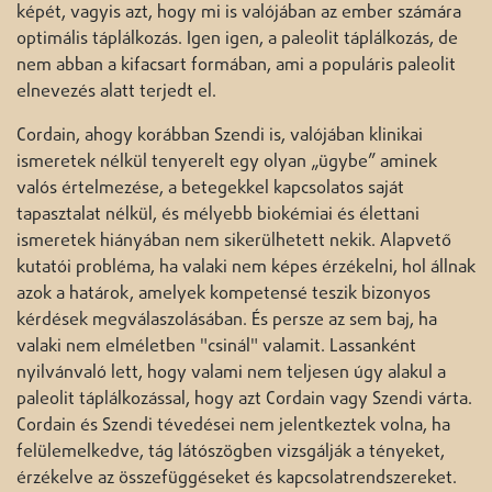
képét, vagyis azt, hogy mi is valójában az ember számára
optimális táplálkozás. Igen igen, a paleolit táplálkozás, de
nem abban a kifacsart formában, ami a populáris paleolit
elnevezés alatt terjedt el.
Cordain, ahogy korábban Szendi is, valójában klinikai
ismeretek nélkül tenyerelt egy olyan „ügybe” aminek
valós értelmezése, a betegekkel kapcsolatos saját
tapasztalat nélkül, és mélyebb biokémiai és élettani
ismeretek hiányában nem sikerülhetett nekik. Alapvető
kutatói probléma, ha valaki nem képes érzékelni, hol állnak
azok a határok, amelyek kompetensé teszik bizonyos
kérdések megválaszolásában. És persze az sem baj, ha
valaki nem elméletben "csinál" valamit. Lassanként
nyilvánvaló lett, hogy valami nem teljesen úgy alakul a
paleolit táplálkozással, hogy azt Cordain vagy Szendi várta.
Cordain és Szendi tévedései nem jelentkeztek volna, ha
felülemelkedve, tág látószögben vizsgálják a tényeket,
érzékelve az összefüggéseket és kapcsolatrendszereket.