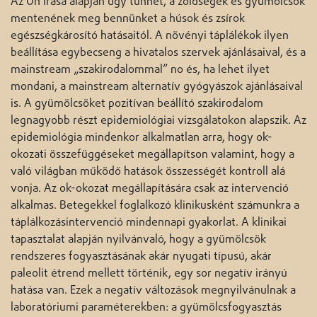
Az Ön írása alapján úgy tűnhet, a zöldségek és gyümölcsök
mentenének meg bennünket a húsok és zsírok
egészségkárosító hatásaitól. A növényi táplálékok ilyen
beállítása egybecseng a hivatalos szervek ajánlásaival, és a
mainstream „szakirodalommal” no és, ha lehet ilyet
mondani, a mainstream alternatív gyógyászok ajánlásaival
is. A gyümölcsöket pozitívan beállító szakirodalom
legnagyobb részt epidemiológiai vizsgálatokon alapszik. Az
epidemiológia mindenkor alkalmatlan arra, hogy ok-
okozati összefüggéseket megállapítson valamint, hogy a
való világban működő hatások összességét kontroll alá
vonja. Az ok-okozat megállapítására csak az intervenció
alkalmas. Betegekkel foglalkozó klinikusként számunkra a
táplálkozásintervenció mindennapi gyakorlat. A klinikai
tapasztalat alapján nyilvánvaló, hogy a gyümölcsök
rendszeres fogyasztásának akár nyugati típusú, akár
paleolit étrend mellett történik, egy sor negatív irányú
hatása van. Ezek a negatív változások megnyilvánulnak a
laboratóriumi paraméterekben: a gyümölcsfogyasztás