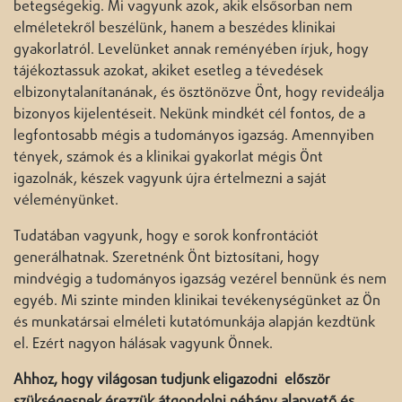
betegségekig. Mi vagyunk azok, akik elsősorban nem
elméletekről beszélünk, hanem a beszédes klinikai
gyakorlatról. Levelünket annak reményében írjuk, hogy
tájékoztassuk azokat, akiket esetleg a tévedések
elbizonytalanítanának, és ösztönözve Önt, hogy revideálja
bizonyos kijelentéseit. Nekünk mindkét cél fontos, de a
legfontosabb mégis a tudományos igazság. Amennyiben
tények, számok és a klinikai gyakorlat mégis Önt
igazolnák, készek vagyunk újra értelmezni a saját
véleményünket.
Tudatában vagyunk, hogy e sorok konfrontációt
generálhatnak. Szeretnénk Önt biztosítani, hogy
mindvégig a tudományos igazság vezérel bennünk és nem
egyéb. Mi szinte minden klinikai tevékenységünket az Ön
és munkatársai elméleti kutatómunkája alapján kezdtünk
el. Ezért nagyon hálásak vagyunk Önnek.
Ahhoz, hogy világosan tudjunk eligazodni először
szükségesnek érezzük átgondolni néhány alapvető és