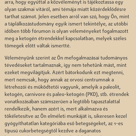
arra, hogy egyúttal a közvéleményt is tájékoztassa egy
olyan szakmai vitáról, ami témája miatt közérdeklődésre
tarthat számot. Jelen esetben arról van szó, hogy Ön, mint
a táplálkozástudomány egyik ismert tekintélye, az utóbbi
időben több fórumon is olyan véleményeket fogalmazott
meg a ketogén étrendekkel kapcsolatban, melyek széles
tömegek előtt váltak ismertté.
Véleményünk szerint az Ön mefogalmazásai tudományos
tévedéseket tartalmaznak, így nem tehetünk mást, mint
ezeket megvilágítjuk. Azért bátorkodunk ezt megtenni,
mert nemcsak, hogy annak az orvosi centrumnak a
létrehozói és működtetői vagyunk, amelyik a paleolit,
ketogén, carnivore és paleo-ketogén (PKD), stb. étrendek
vonatkozásában számszerűen a legtöbb tapasztalattal
rendelkezik, hanem azért is, mert alkalmazva és
tökéletesítve az Ön elméleti munkáját is, sikeresen kezel
gyógyíthatatlan kategóriába eső betegségeket, az 1-es
típusú cukorbetegségtől kezdve a daganatos