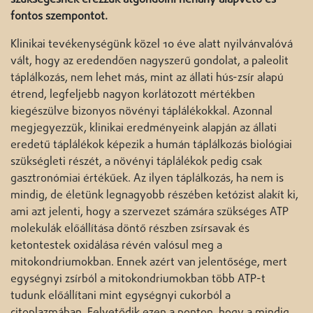
fontos szempontot.
Klinikai tevékenységünk közel 10 éve alatt nyilvánvalóvá
vált, hogy az eredendően nagyszerű gondolat, a paleolit
táplálkozás, nem lehet más, mint az állati hús-zsír alapú
étrend, legfeljebb nagyon korlátozott mértékben
kiegészülve bizonyos növényi táplálékokkal. Azonnal
megjegyezzük, klinikai eredményeink alapján az állati
eredetű táplálékok képezik a humán táplálkozás biológiai
szükségleti részét, a növényi táplálékok pedig csak
gasztronómiai értékűek. Az ilyen táplálkozás, ha nem is
mindig, de életünk legnagyobb részében ketózist alakít ki,
ami azt jelenti, hogy a szervezet számára szükséges ATP
molekulák előállítása döntő részben zsírsavak és
ketontestek oxidálása révén valósul meg a
mitokondriumokban. Ennek azért van jelentősége, mert
egységnyi zsírból a mitokondriumokban több ATP-t
tudunk előállítani mint egységnyi cukorból a
citoplazmában. Felvetődik ezen a ponton, hogy a mindig