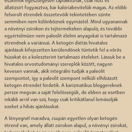
eszkimók egészségesen táplálkoznak, csak húst és
állatizsírt fogyasztva, bár kalóriabevitelük magas. Az előbb
felsorolt étrendek összetevőik tekintetében szinte
semmiben nem különböznek egymástól. Mind ugyanannak
a növényi zsírokon és tejtermékeken alapuló, és további
egyértelműen nem paleolit élelmi anyagokat is tartalmazó
étrendnek a variánsai. A ketogén diétás hivatalos
ajánlások kifejezetten kerülendőnek tüntetik fel a vörös
húsokat és a koleszterint tartalmazó ételeket. Lássuk be a
hivatalos orvostudományi szereplők között, nagyon
kevesen vannak, akik integrálni tudják a paleolit
szempontot, így a paleolit szempont nélküli elhibázott
ketogén étrendet hirdetik. A karizmatikus bloggereknek
persze megvan a saját felelősségük, de ebben az esetben
inkább arról van szó, hogy csak kritikátlanul lemásolják
ezeket a hibás ajánlásokat.
A lényegnél maradva, csupán egyetlen olyan ketogén
étrend van, amely állati zsírokon alapul, a növényi zsírokat,