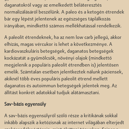
daganatokról vagy az emelkedett béláteresztés
normalizálásáról beszélünk. A paleo és a ketogén étrendek
bár egy lépést jelentenek az egészséges táplálkozás
irányában, mindkettő számos mellékhatással rendelkezik.
A paleolit étrendeknek, ha az nem low carb jellegű, akkor
elhízás, magas vércukor is lehet a következménye. A
kardiovaszkuláris betegségek, daganatos betegségek
kockázatát a gyümölcsök, növényi olajok (mindkettő
megjelenik a populáris paleolit étrendben is) jelentősen
emelik. Számtalan esetben jelentkeztek nálunk páciensek,
akiknél több éves populáris paleolit étrend mellett
daganatos és autoimmun betegségek jelentek meg. Az
állítást konkrét adatokkal tudjuk alátámasztani.
Sav-bázis egyensúly
A sav-bázis egyensúlyról szóló része a kritikának sokkal
inkább alapszik a ketózisnak az internet világában elterjedt