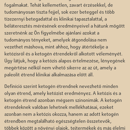
fogalmakat. Tehát kellemetlen, zavart érzésekkel, de
tudományosan tiszta fejjel, sok ezer beteggel és több
tízezernyi betegadattal és klinikai tapasztalattal, a
béláteresztés mérésének eredményeivel a hátunk mögött
szeretnénk az Ön figyelmébe ajánlani azokat a
tudományos tényeket, amelyek átgondolása nem
vezethet máshova, mint ahhoz, hogy átértékelje a
ketózisról és a ketogén étrendekről alkotott véleményét.
Úgy látjuk, hogy a ketózis alapos értelmezése, lényegének
megértése nélkül nem vihető sikerre az az út, amely a
paleolit étrend klinikai alkalmazása előtt áll.
Definíció szerint ketogén étrendnek nevezhető minden
olyan étrend, amely ketózist eredményez. A ketózis és a
ketogén étrend azonban mégsem szinonimák. A ketogén
étrendeknek valóban lehetnek mellékhatásai, ezeket
azonban nem a ketózis okozza, hanem az adott ketogén
étrendben megtalálható egészségtelen összetevők,
többek között a növényi olajok, tejtermékek és más élelmi