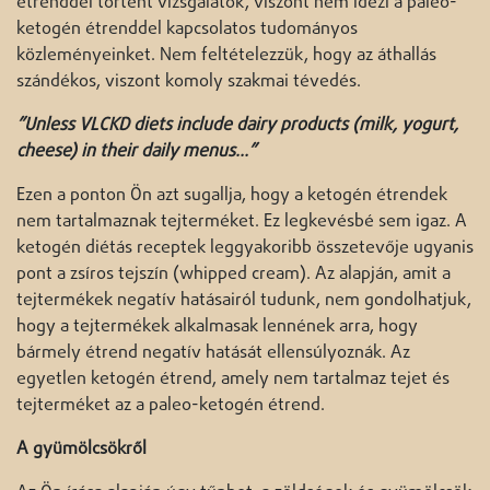
étrenddel történt vizsgálatok, viszont nem idézi a paleo-
ketogén étrenddel kapcsolatos tudományos
közleményeinket. Nem feltételezzük, hogy az áthallás
szándékos, viszont komoly szakmai tévedés.
”Unless VLCKD diets include dairy products (milk, yogurt,
cheese) in their daily menus…”
Ezen a ponton Ön azt sugallja, hogy a ketogén étrendek
nem tartalmaznak tejterméket. Ez legkevésbé sem igaz. A
ketogén diétás receptek leggyakoribb összetevője ugyanis
pont a zsíros tejszín (whipped cream). Az alapján, amit a
tejtermékek negatív hatásairól tudunk, nem gondolhatjuk,
hogy a tejtermékek alkalmasak lennének arra, hogy
bármely étrend negatív hatását ellensúlyoznák. Az
egyetlen ketogén étrend, amely nem tartalmaz tejet és
tejterméket az a paleo-ketogén étrend.
A gyümölcsökről