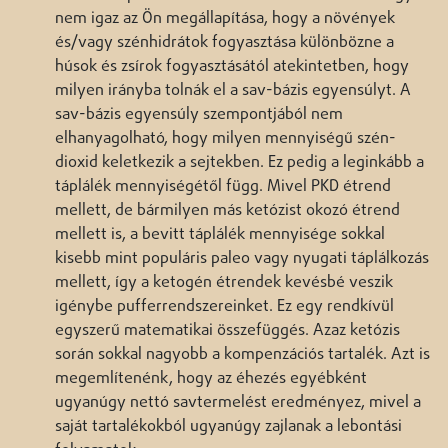
nem igaz az Ön megállapítása, hogy a növények
és/vagy szénhidrátok fogyasztása különbözne a
húsok és zsírok fogyasztásától atekintetben, hogy
milyen irányba tolnák el a sav-bázis egyensúlyt. A
sav-bázis egyensúly szempontjából nem
elhanyagolható, hogy milyen mennyiségű szén-
dioxid keletkezik a sejtekben. Ez pedig a leginkább a
táplálék mennyiségétől függ. Mivel PKD étrend
mellett, de bármilyen más ketózist okozó étrend
mellett is, a bevitt táplálék mennyisége sokkal
kisebb mint populáris paleo vagy nyugati táplálkozás
mellett, így a ketogén étrendek kevésbé veszik
igénybe pufferrendszereinket. Ez egy rendkívül
egyszerű matematikai összefüggés. Azaz ketózis
során sokkal nagyobb a kompenzációs tartalék. Azt is
megemlítenénk, hogy az éhezés egyébként
ugyanúgy nettó savtermelést eredményez, mivel a
saját tartalékokból ugyanúgy zajlanak a lebontási