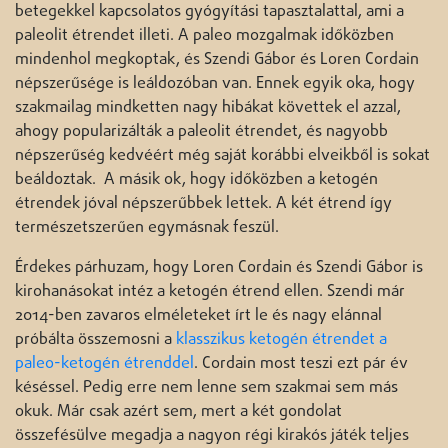
betegekkel kapcsolatos gyógyítási tapasztalattal, ami a
paleolit étrendet illeti. A paleo mozgalmak időközben
mindenhol megkoptak, és Szendi Gábor és Loren Cordain
népszerűsége is leáldozóban van. Ennek egyik oka, hogy
szakmailag mindketten nagy hibákat követtek el azzal,
ahogy popularizálták a paleolit étrendet, és nagyobb
népszerűség kedvéért még saját korábbi elveikből is sokat
beáldoztak. A másik ok, hogy időközben a ketogén
étrendek jóval népszerűbbek lettek. A két étrend így
természetszerűen egymásnak feszül.
Érdekes párhuzam, hogy Loren Cordain és Szendi Gábor is
kirohanásokat intéz a ketogén étrend ellen. Szendi már
2014-ben zavaros elméleteket írt le és nagy elánnal
próbálta összemosni a
klasszikus ketogén étrendet a
paleo-ketogén étrenddel
. Cordain most teszi ezt pár év
késéssel. Pedig erre nem lenne sem szakmai sem más
okuk. Már csak azért sem, mert a két gondolat
összefésülve megadja a nagyon régi kirakós játék teljes