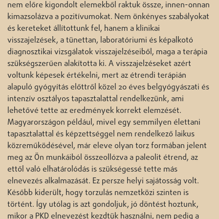
nem előre kigondolt elemekből raktuk össze, innen-onnan
kimazsolázva a pozitívumokat. Nem önkényes szabályokat
és kereteket állítottunk fel, hanem a klinikai
visszajelzések, a tünettan, laboratóriumi és képalkotó
diagnosztikai vizsgálatok visszajelzéseiből, maga a terápia
szükségszerűen alakította ki. A visszajelzéseket azért
voltunk képesek értékelni, mert az étrendi terápián
alapuló gyógyítás előttről közel 20 éves belgyógyászati és
intenzív osztályos tapasztalattal rendelkezünk, ami
lehetővé tette az eredmények korrekt elemzését.
Magyarországon például, mivel egy semmilyen élettani
tapasztalattal és képzettséggel nem rendelkező laikus
közreműködésével, már eleve olyan torz formában jelent
meg az Ön munkáiból összeollózva a paleolit étrend, az
ettől való elhatárolódás is szükségessé tette más
elnevezés alkalmazását. Ez persze helyi sajátosság volt.
Később kiderült, hogy torzulás nemzetközi szinten is
történt. Így utólag is azt gondoljuk, jó döntést hoztunk,
mikor a PKD elnevezést kezdtük használni, nem pedig a