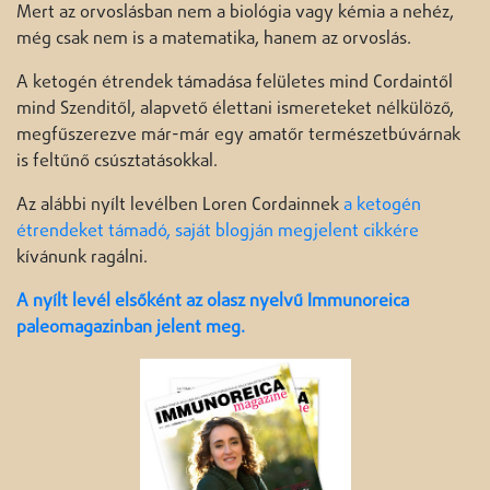
Mert az orvoslásban nem a biológia vagy kémia a nehéz,
még csak nem is a matematika, hanem az orvoslás.
A ketogén étrendek támadása felületes mind Cordaintől
mind Szenditől, alapvető élettani ismereteket nélkülöző,
megfűszerezve már-már egy amatőr természetbúvárnak
is feltűnő csúsztatásokkal.
Az alábbi nyílt levélben Loren Cordainnek
a ketogén
étrendeket támadó, saját blogján megjelent cikkére
kívánunk ragálni.
A nyílt levél elsőként az olasz nyelvű Immunoreica
paleomagazinban jelent meg.