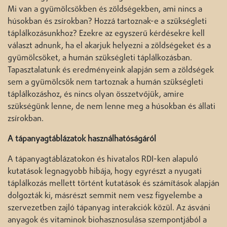
Mi van a gyümölcsökben és zöldségekben, ami nincs a
húsokban és zsírokban? Hozzá tartoznak-e a szükségleti
táplálkozásunkhoz? Ezekre az egyszerű kérdésekre kell
választ adnunk, ha el akarjuk helyezni a zöldségeket és a
gyümölcsöket, a humán szükségleti táplálkozásban.
Tapasztalatunk és eredményeink alapján sem a zöldségek
sem a gyümölcsök nem tartoznak a humán szükségleti
táplálkozáshoz, és nincs olyan összetvőjük, amire
szükségünk lenne, de nem lenne meg a húsokban és állati
zsírokban.
A tápanyagtáblázatok használhatóságáról
A tápanyagtáblázatokon és hivatalos RDI-ken alapuló
kutatások legnagyobb hibája, hogy egyrészt a nyugati
táplálkozás mellett történt kutatások és számítások alapján
dolgozták ki, másrészt semmit nem vesz figyelembe a
szervezetben zajló tápanyag interakciók közül. Az ásváni
anyagok és vitaminok biohasznosulása szempontjából a