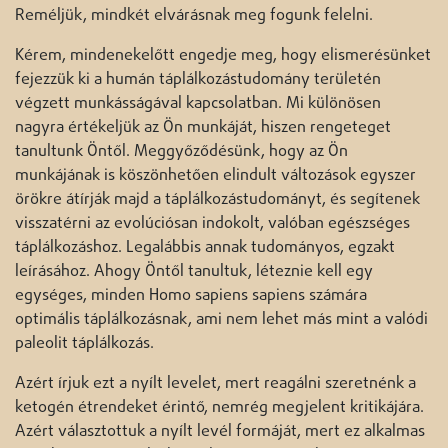
Reméljük, mindkét elvárásnak meg fogunk felelni.
Kérem, mindenekelőtt engedje meg, hogy elismerésünket
fejezzük ki a humán táplálkozástudomány területén
végzett munkásságával kapcsolatban. Mi különösen
nagyra értékeljük az Ön munkáját, hiszen rengeteget
tanultunk Öntől. Meggyőződésünk, hogy az Ön
munkájának is köszönhetően elindult változások egyszer
örökre átírják majd a táplálkozástudományt, és segítenek
visszatérni az evolúciósan indokolt, valóban egészséges
táplálkozáshoz. Legalábbis annak tudományos, egzakt
leírásához. Ahogy Öntől tanultuk, léteznie kell egy
egységes, minden Homo sapiens sapiens számára
optimális táplálkozásnak, ami nem lehet más mint a valódi
paleolit táplálkozás.
Azért írjuk ezt a nyílt levelet, mert reagálni szeretnénk a
ketogén étrendeket érintő, nemrég megjelent kritikájára.
Azért választottuk a nyílt levél formáját, mert ez alkalmas