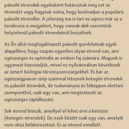
paleolit étrendek egyikeként határoztuk meg ezt az
étrendet vagy hagytuk volna, hogy beolvadjon a populáris
paleolit étrendbe. A jelenség ma is tart és sajnos már az a
tendencia is megjelent, hogy vannak akik szerintünk
helytelenül paleolit étrendekről beszélnek.
Az Ön által megfogalmazott paleolit gondolatnak egyik
alappillére, hogy csupán egyetlen olyan étrend van, ami
egészséges és optimális az emberi faj számára. Magunk is
ugyanezt képviseljük, mivel ez nyilvánvalóan következik
az ismert biológiai törvényszerűségekből. És bár az
egészségpiacon szép számmal léteznek ketogén étrendek
és paleolit étrendek, de tudományos és főképpen élettani
szempontból, csak egy van, ami megtestesíti az
egészséges táplálkozást.
Sok étrend létezik, amellyel el lehet érni a ketózist
(ketogén étrendek). De ezek között csak egy van, amelyik
nem okoz béláteresztést. Ez az étrend emellett