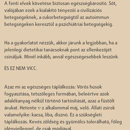
A fenti elvek követése biztosan egészségkárosító. Sőt,
valójában ezek a kialakító tényezői a civilizációs
betegségeknek, a cukorbetegségtől az autoimmun
betegségeken keresztül a pszichiátriai betegségekig.
Ha a gyakorlatot nézzük, akkor járunk a legjobban, ha a
jelenlegi dietetikai tanácsoknak pont az ellenkezőjét
csináljuk. Minél inkább, annál egészségesebbek leszünk.
ÉS EZ NEM VICC.
Azaz mi az egészséges táplálkozás: Vörös húsok
fogyasztása, tetszőleges formában, beleértve azok
adalékanyag nélkül történő tartósítását, azaz a füstölt
árukat. Hetente 1-2 alkalommal máj, velő. Állati zsírok
valamelyike: kacsa, liba, disznó. Ez a szükségleti
táplálkozás. Kevés zöldség és gyümölcs tolerálható, főleg
idényjelleggel, de csak módjával.