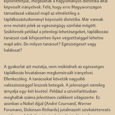
kijelenthetjük, megbuktak a hagyományos dietetika által
képviselt irányelvek. Félő, hogy erre Magyarországon
támadással válaszol majd az elméletileg a
táplálkozástudományt képviselő dietetika. Már vannak
erre mutató jelek az egészségügy színfalai mögött.
Szűkítenék például a jelenlegi lehetőségeket, táplálkozási
tanácsot csak kifejezetten ilyen végzettséggel lehetne
majd adni. De milyen tanácsot? Egészségeset vagy
halálosat?
A gyakorlat azt mutatja, nem működnek az egészséges
táplálkozás hivatalosan megkonstruált irányelvei.
Ellenkezőleg. A tanácsokat követők nagyobb
valószínűséggel lesznek betegek. A jelenséget némileg
árnyalja egy-két kivétel. Például a szívinfarktusban
meghaltak száma jelentősen csökkent világszerte. Ez
azonban a Nobel díjjal (André Cournand, Werner
Forsmann, Dickinson Richards) jutalmazott szívkatéterezés