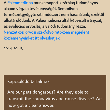
A
Paleomedicina
munkacsoport kizárólag tudományos
alapon végzi a tevékenységét. Semmilyen
természetgyógyászati módszert nem használunk, ezektől
elhatárolódunk. A Paleomedicina által képviselt irányzat,
az evolúciós orvoslás, a valódi tudomány része.
Nemzetközi orvosi szakfolyóiratokban megjelent
közleményeinket itt olvashatják
.
2014-10-13
Kapcsolódó tartalmak
Are our pets dangerous? Are they able to
transmit the coronavirus and cause disease? We
now got a clear answer.