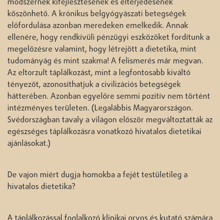
módszernek kifejlesztésének és elterjedésének
köszönhető. A krónikus belgyógyászati betegségek
előfordulása azonban meredeken emelkedik. Annak
ellenére, hogy rendkívüli pénzügyi eszközöket fordítunk a
megelőzésre valamint, hogy létrejött a dietetika, mint
tudományág és mint szakma! A felismerés már megvan.
Az eltorzult táplálkozást, mint a legfontosabb kiváltó
tényezőt, azonosíthatjuk a civilizációs betegségek
hátterében. Azonban egyelőre semmi pozitív nem történt
intézményes területen. (Legalábbis Magyarországon.
Svédországban tavaly a világon először megváltoztatták az
egészséges táplálkozásra vonatkozó hivatalos dietetikai
ajánlásokat.)
De vajon miért dugja homokba a fejét testületileg a
hivatalos dietetika?
A táplálkozással foglalkozó klinikai orvos és kutató számára