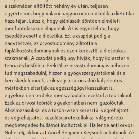
a szakmában eltöltött néhány év után, teljesen
egyértelmű, hogy valami nagyon nem működik a dietetika
háza táján. Látszik, hogy ajánlásaik döntően elméleti
megfontolásokon alapulnak. Az is egyértelmű, hogy
csapdába esett a dietetika. Ezt a csapdát pedig a
nagytestvér, az orvostudomány állította a
táplálkozástudománynak és ezen keresztül a dietetikus
szakmának. A csapdát pedig úgy hívják, hogy koleszterin
teória és húsfóbia. Ezektől az orvostudomány is nehezen
tud megszabadulni, hiszen a gyógyszergyártóknak és a
kereskedelemnek, akik végső soron adóikkal jelentős
mértékben eltartják az egészségügyi kasszákat is,
egyelőre nem érdeke megszabadulni ezektől a teóriákból.
Ezek az orvosi teóriák a gyakorlatban nem igazolódtak.
Alkalmazásukkal és a tűzön-vízen keresztül végrehajtott
és végrehajtatott kezelési protokollokkal világméretű
megbetegedés-hullámot indítottak el. Ha lenne anti orvosi
Nobel díj, akkor azt Ancel Benjamin Keysnek adhatnánk. Az