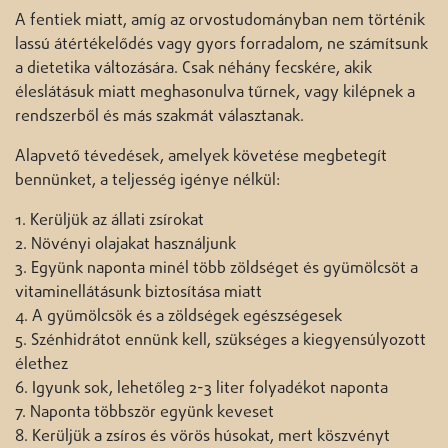
A fentiek miatt, amíg az orvostudományban nem történik
lassú átértékelődés vagy gyors forradalom, ne számítsunk
a dietetika változására. Csak néhány fecskére, akik
éleslátásuk miatt meghasonulva tűrnek, vagy kilépnek a
rendszerből és más szakmát választanak.
Alapvető tévedések, amelyek követése megbetegít
bennünket, a teljesség igénye nélkül:
1. Kerüljük az állati zsírokat
2. Növényi olajakat használjunk
3. Együnk naponta minél több zöldséget és gyümölcsöt a
vitaminellátásunk biztosítása miatt
4. A gyümölcsök és a zöldségek egészségesek
5. Szénhidrátot ennünk kell, szükséges a kiegyensúlyozott
élethez
6. Igyunk sok, lehetőleg 2-3 liter folyadékot naponta
7. Naponta többször együnk keveset
8. Kerüljük a zsíros és vörös húsokat, mert köszvényt