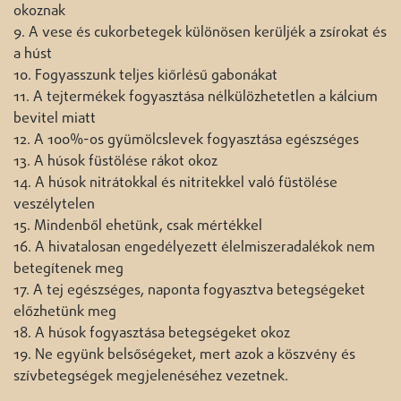
okoznak
9. A vese és cukorbetegek különösen kerüljék a zsírokat és
a húst
10. Fogyasszunk teljes kiőrlésű gabonákat
11. A tejtermékek fogyasztása nélkülözhetetlen a kálcium
bevitel miatt
12. A 100%-os gyümölcslevek fogyasztása egészséges
13. A húsok füstölése rákot okoz
14. A húsok nitrátokkal és nitritekkel való füstölése
veszélytelen
15. Mindenből ehetünk, csak mértékkel
16. A hivatalosan engedélyezett élelmiszeradalékok nem
betegítenek meg
17. A tej egészséges, naponta fogyasztva betegségeket
előzhetünk meg
18. A húsok fogyasztása betegségeket okoz
19. Ne együnk belsőségeket, mert azok a köszvény és
szívbetegségek megjelenéséhez vezetnek.