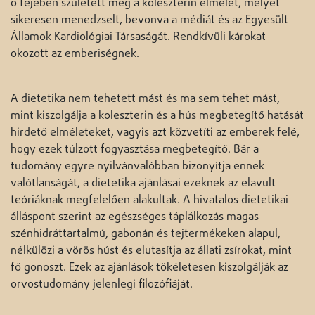
ő fejében született meg a koleszterin elmélet, melyet
sikeresen menedzselt, bevonva a médiát és az Egyesült
Államok Kardiológiai Társaságát. Rendkívüli károkat
okozott az emberiségnek.
A dietetika nem tehetett mást és ma sem tehet mást,
mint kiszolgálja a koleszterin és a hús megbetegítő hatását
hirdető elméleteket, vagyis azt közvetíti az emberek felé,
hogy ezek túlzott fogyasztása megbetegítő. Bár a
tudomány egyre nyilvánvalóbban bizonyítja ennek
valótlanságát, a dietetika ajánlásai ezeknek az elavult
teóriáknak megfelelően alakultak. A hivatalos dietetikai
álláspont szerint az egészséges táplálkozás magas
szénhidráttartalmú, gabonán és tejtermékeken alapul,
nélkülözi a vörös húst és elutasítja az állati zsírokat, mint
fő gonoszt. Ezek az ajánlások tökéletesen kiszolgálják az
orvostudomány jelenlegi filozófiáját.