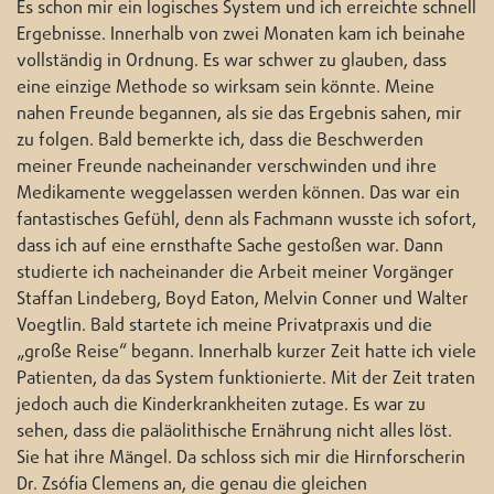
Es schon mir ein logisches System und ich erreichte schnell
Ergebnisse. Innerhalb von zwei Monaten kam ich beinahe
vollständig in Ordnung. Es war schwer zu glauben, dass
eine einzige Methode so wirksam sein könnte. Meine
nahen Freunde begannen, als sie das Ergebnis sahen, mir
zu folgen. Bald bemerkte ich, dass die Beschwerden
meiner Freunde nacheinander verschwinden und ihre
Medikamente weggelassen werden können. Das war ein
fantastisches Gefühl, denn als Fachmann wusste ich sofort,
dass ich auf eine ernsthafte Sache gestoßen war. Dann
studierte ich nacheinander die Arbeit meiner Vorgänger
Staffan Lindeberg, Boyd Eaton, Melvin Conner und Walter
Voegtlin. Bald startete ich meine Privatpraxis und die
„große Reise“ begann. Innerhalb kurzer Zeit hatte ich viele
Patienten, da das System funktionierte. Mit der Zeit traten
jedoch auch die Kinderkrankheiten zutage. Es war zu
sehen, dass die paläolithische Ernährung nicht alles löst.
Sie hat ihre Mängel. Da schloss sich mir die Hirnforscherin
Dr. Zsófia Clemens an, die genau die gleichen