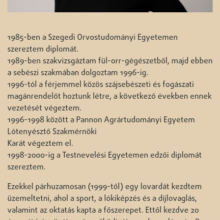
1985-ben a Szegedi Orvostudományi Egyetemen
szereztem diplomát.
1989-ben szakvizsgáztam fül-orr-gégészetből, majd ebben
a sebészi szakmában dolgoztam 1996-ig.
1996-tól a férjemmel közös szájsebészeti és fogászati
magánrendelőt hoztunk létre, a következő években ennek
vezetését végeztem.
1996-1998 között a Pannon Agrártudományi Egyetem
Lótenyésztő Szakmérnöki
Karát végeztem el.
1998-2000-ig a Testnevelési Egyetemen edzői diplomát
szereztem.
Ezekkel párhuzamosan (1999-től) egy lovardát kezdtem
üzemeltetni, ahol a sport, a lókiképzés és a díjlovaglás,
valamint az oktatás kapta a főszerepet. Ettől kezdve 20