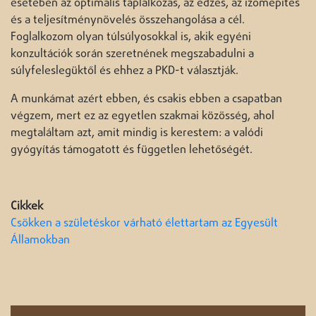
esetében az optimális táplálkozás, az edzés, az izomépítés
és a teljesítménynövelés összehangolása a cél.
Foglalkozom olyan túlsúlyosokkal is, akik egyéni
konzultációk során szeretnének megszabadulni a
súlyfeleslegüktől és ehhez a PKD-t választják.
A munkámat azért ebben, és csakis ebben a csapatban
végzem, mert ez az egyetlen szakmai közösség, ahol
megtaláltam azt, amit mindig is kerestem: a valódi
gyógyítás támogatott és független lehetőségét.
Cikkek
Csökken a születéskor várható élettartam az Egyesült
Államokban