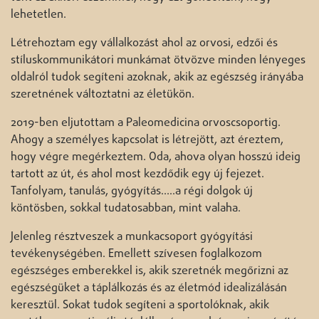
lehetetlen.
Létrehoztam egy vállalkozást ahol az orvosi, edzői és
stíluskommunikátori munkámat ötvözve minden lényeges
oldalról tudok segíteni azoknak, akik az egészség irányába
szeretnének változtatni az életükön.
2019-ben eljutottam a Paleomedicina orvoscsoportig.
Ahogy a személyes kapcsolat is létrejött, azt éreztem,
hogy végre megérkeztem. Oda, ahova olyan hosszú ideig
tartott az út, és ahol most kezdődik egy új fejezet.
Tanfolyam, tanulás, gyógyítás…..a régi dolgok új
köntösben, sokkal tudatosabban, mint valaha.
Jelenleg résztveszek a munkacsoport gyógyítási
tevékenységében. Emellett szívesen foglalkozom
egészséges emberekkel is, akik szeretnék megőrizni az
egészségüket a táplálkozás és az életmód idealizálásán
keresztül. Sokat tudok segíteni a sportolóknak, akik