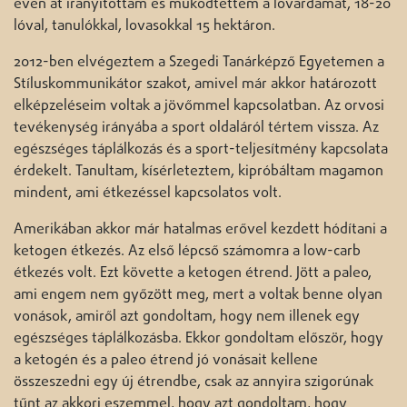
éven át irányítottam és működtettem a lovardámat, 18-20
lóval, tanulókkal, lovasokkal 15 hektáron.
2012-ben elvégeztem a Szegedi Tanárképző Egyetemen a
Stíluskommunikátor szakot, amivel már akkor határozott
elképzeléseim voltak a jövőmmel kapcsolatban. Az orvosi
tevékenység irányába a sport oldaláról tértem vissza. Az
egészséges táplálkozás és a sport-teljesítmény kapcsolata
érdekelt. Tanultam, kísérleteztem, kipróbáltam magamon
mindent, ami étkezéssel kapcsolatos volt.
Amerikában akkor már hatalmas erővel kezdett hódítani a
ketogen étkezés. Az első lépcső számomra a low-carb
étkezés volt. Ezt követte a ketogen étrend. Jött a paleo,
ami engem nem győzött meg, mert a voltak benne olyan
vonások, amiről azt gondoltam, hogy nem illenek egy
egészséges táplálkozásba. Ekkor gondoltam először, hogy
a ketogén és a paleo étrend jó vonásait kellene
összeszedni egy új étrendbe, csak az annyira szigorúnak
tűnt az akkori eszemmel, hogy azt gondoltam, hogy