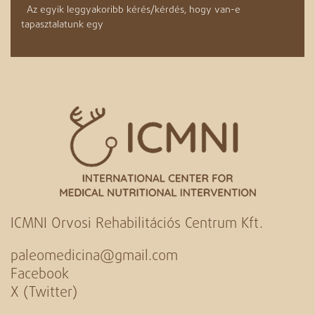
Az egyik leggyakoribb kérés/kérdés, hogy van-e
tapasztalatunk egy
ICMNI Orvosi Rehabilitációs Centrum Kft.
paleomedicina@gmail.com
Facebook
X (Twitter)