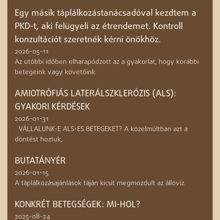
Egy másik táplálkozástanácsadóval kezdtem a
PKD-t, aki felügyeli az étrendemet. Kontroll
konzultációt szeretnék kérni önökhöz.
2026-05-11
Az utóbbi időben elharapódzott az a gyakorlat, hogy korábbi
betegeink vagy követőink
AMIOTRÓFIÁS LATERÁLSZKLERÓZIS (ALS):
GYAKORI KÉRDÉSEK
2026-01-31
VÁLLALUNK-E ALS-ES BETEGEKET? A közelmúltban azt a
döntést hoztuk,
BUTATÁNYÉR
2026-01-15
A táplálkozásajánlások táján kicsit megmozdult az állóviz.
KONKRÉT BETEGSÉGEK: MI-HOL?
2025-08-24