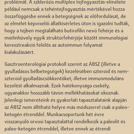
problémát. A szklerózis multiplex tejfogyasztás-elmélete
például nemcsak a tehéntejfogyasztás mértékével hozza
összefüggésbe ennek a betegségnek az előfordulását, de
az elmélet képviselői állatkísérletes úton is igazolni tudták,
hogy a tejben megtalálható butirofilin nevű fehérje és a
mielinhüvely egyik struktúrfehérjéje között immunológiai
keresztreakció felelős az autoimmun folyamat
kialakulásáért.
Gasztroenterológiai protokoll szerint az ÁBSZ (illetve a
gyulladásos bélbetegségek) kezelésében szteroid és nem-
szteroid gyulladáscsökkentőket, illetve immunmoduláns
kezelést alkalmaznak. Ezek hatékonysága csekély,
ugyanakkor hosszabb távon mellékhatásokat okoznak.
Jelenlegi ismereteink és gyakorlati tapasztalataink alapján
az ÁBSZ nem állítható helyre más módszerrel csak a paleo-
ketogén étrenddel. Munkacsoportunk hét évre
visszanyúló orvosi tapasztalattal rendelkezik a paleolit és
paleo-ketogén étrenddel, illetve ennek az étrendi