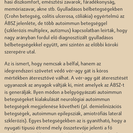
hasi diszkomfort, emésztési zavarok, fáradékonyság,
memóriazavar, akne stb. Gyulladásos bélbetegségekben
(Crohn betegség, colitis ulcerosa, cöliákia) egyértelmű az
ÁBSZ jelenléte, de több autoimmun betegséggel
(szklerózis multiplex, autizmus) kapcsolatban leírták, hogy
nagy arányban fordul elő diagnosztizált gyulladásos
bélbetegségekkel együtt, ami szintén az előbbi kóroki
szerepére utal.
Az is ismert, hogy nemcsak a bélfal, hanem az
idegrendszeri szövetet védő vér-agy gát is kóros
mértékben áteresztővé válhat. A vér-agy gát áteresztését
ugyanazok az anyagok váltják ki, mint amelyek az ÁBSZ-t
is generálják. Ilyen módon a belgyógyászati autoimmun
betegségeket kialakulását neurológiai autoimmun
betegségek megjelenése követheti (pl. demielinizációs
betegségek, autoimmun epilepsziák, amiotrófiás laterál
szklerózis). Egyes betegségekben az is gyanítható, hogy a
nyugati típusú étrend mely összetevője jelenti a fő