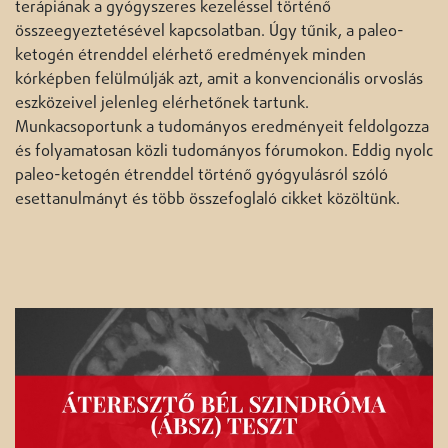
terápiának a gyógyszeres kezeléssel történő
összeegyeztetésével kapcsolatban. Úgy tűnik, a paleo-
ketogén étrenddel elérhető eredmények minden
kórképben felülmúlják azt, amit a konvencionális orvoslás
eszközeivel jelenleg elérhetőnek tartunk.
Munkacsoportunk a tudományos eredményeit feldolgozza
és folyamatosan közli tudományos fórumokon. Eddig nyolc
paleo-ketogén étrenddel történő gyógyulásról szóló
esettanulmányt és több összefoglaló cikket közöltünk.