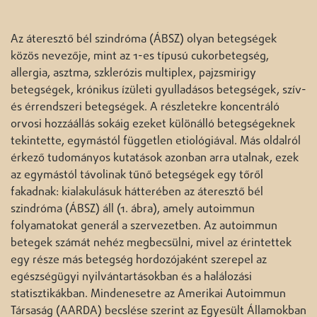
Az áteresztő bél szindróma (ÁBSZ) olyan betegségek
közös nevezője, mint az 1-es típusú cukorbetegség,
allergia, asztma, szklerózis multiplex, pajzsmirigy
betegségek, krónikus ízületi gyulladásos betegségek, szív-
és érrendszeri betegségek. A részletekre koncentráló
orvosi hozzáállás sokáig ezeket különálló betegségeknek
tekintette, egymástól független etiológiával. Más oldalról
érkező tudományos kutatások azonban arra utalnak, ezek
az egymástól távolinak tűnő betegségek egy tőről
fakadnak: kialakulásuk hátterében az áteresztő bél
szindróma (ÁBSZ) áll (1. ábra), amely autoimmun
folyamatokat generál a szervezetben. Az autoimmun
betegek számát nehéz megbecsülni, mivel az érintettek
egy része más betegség hordozójaként szerepel az
egészségügyi nyilvántartásokban és a halálozási
statisztikákban. Mindenesetre az Amerikai Autoimmun
Társaság (AARDA) becslése szerint az Egyesült Államokban