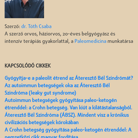
Szerző:
dr. Tóth Csaba
A szerző orvos, háziorvos, 20-éves belgyógyász és
intenzív terápiás gyakorlattal, a
Paleomedicina
munkatársa
KAPCSOLÓDÓ CIKKEK
Gyógyítja-e a paleolit étrend az Áteresztő Bél Szindrómát?
Az autoimmun betegségek oka az Áteresztő Bél
Szindróma (leaky gut syndrome)
Autoimmun betegségek gyógyítása paleo-ketogén
étrenddel: a Crohn betegség. Van kiút a kilátástalanságból.
Áteresztő Bél Szindróma (ÁBSZ). Mindent visz a krónikus
civilizációs betegségek kórokában
A Crohn betegség gyógyítása paleo-ketogén étrenddel: A
nemzetközi cikk magyar fordítása