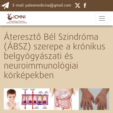
E-mail: paleomedicina@gmail.com
Áteresztő Bél Szindróma
(ÁBSZ) szerepe a krónikus
belgyógyászati és
neuroimmunológiai
kórképekben