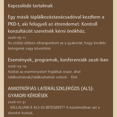
Kapcsolódó tartalmak
Egy másik táplálkozástanácsadóval kezdtem a
PKD-t, aki felügyeli az étrendemet. Kontroll
konzultációt szeretnék kérni önökhöz.
2026-05-11
Az utóbbi időben elharapódzott az a gyakorlat, hogy korábbi
betegeink vagy követőink
Események, programok, konferenciák 2026-ban
2026-03-19
Azokat az eseményeket foglaltuk össze, ahol
találkozhatnak/találkozhattok velünk: Első
AMIOTRÓFIÁS LATERÁLSZKLERÓZIS (ALS):
GYAKORI KÉRDÉSEK
2026-01-31
VÁLLALUNK-E ALS-ES BETEGEKET? A közelmúltban azt a
döntést hoztuk,