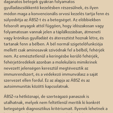
daganatos betegek gyakran folyamatos
gyulladáscsökkentő kezelésben részesülnek, és ilyen
módon maga a konvencionális orvosi kezelés tartja fenn és
súlyosbítja az ÁBSZ-t és a betegséget. Az előbbiekben
felsorolt anyagok attól függően, hogy időszakosan vagy
folyamatosan vannak jelen a táplálkozásban, átmeneti
vagy krónikus gyulladást és áteresztést hoznak létre, és
tartanak fenn a bélben. A bél normál szigetelőfunkciója
mellett csak aminosavak szívódnak fel a bélből, fehérjék
nem. Az emésztetlenül a keringésbe kerülő fehérjék,
fehérjetöredékek azonban a molekuláris mimikrinek
nevezett jelenségen keresztül megtévesztik az
immunrendszert, és a védekező immunválasz a saját
szervezet ellen fordul. Ez az alapja az ÁBSZ és az
autoimmunitás közötti kapcsolatnak.
ÁBSZ-ra hétköznapi, de szerteágazó panaszok is
utalhatnak, melyek nem feltétlenül merítik ki konkrét
betegségek diagnosztikus kritériumait. Ilyenek lehetnek a