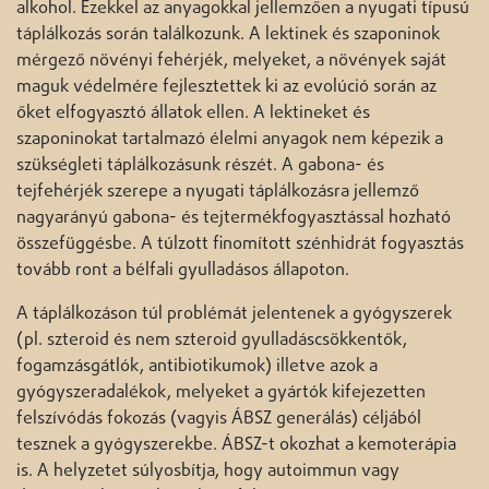
alkohol. Ezekkel az anyagokkal jellemzően a nyugati típusú
táplálkozás során találkozunk. A lektinek és szaponinok
mérgező növényi fehérjék, melyeket, a növények saját
maguk védelmére fejlesztettek ki az evolúció során az
őket elfogyasztó állatok ellen. A lektineket és
szaponinokat tartalmazó élelmi anyagok nem képezik a
szükségleti táplálkozásunk részét. A gabona- és
tejfehérjék szerepe a nyugati táplálkozásra jellemző
nagyarányú gabona- és tejtermékfogyasztással hozható
összefüggésbe. A túlzott finomított szénhidrát fogyasztás
tovább ront a bélfali gyulladásos állapoton.
A táplálkozáson túl problémát jelentenek a gyógyszerek
(pl. szteroid és nem szteroid gyulladáscsökkentők,
fogamzásgátlók, antibiotikumok) illetve azok a
gyógyszeradalékok, melyeket a gyártók kifejezetten
felszívódás fokozás (vagyis ÁBSZ generálás) céljából
tesznek a gyógyszerekbe. ÁBSZ-t okozhat a kemoterápia
is. A helyzetet súlyosbítja, hogy autoimmun vagy