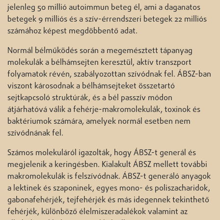
jelenleg 50 millió autoimmun beteg él, ami a daganatos
betegek 9 milliós és a szív-érrendszeri betegek 22 milliós
számához képest megdöbbentő adat.
Normál bélműködés során a megemésztett tápanyag
molekulák a bélhámsejten keresztül, aktív transzport
folyamatok révén, szabályozottan szívódnak fel. ÁBSZ-ban
viszont károsodnak a bélhámsejteket összetartó
sejtkapcsoló struktúrák, és a bél passzív módon
átjárhatóvá válik a fehérje-makromolekulák, toxinok és
baktériumok számára, amelyek normál esetben nem
szívódnának fel.
Számos molekuláról igazolták, hogy ÁBSZ-t generál és
megjelenik a keringésben. Kialakult ÁBSZ mellett további
makromolekulák is felszívódnak. ÁBSZ-t generáló anyagok
a lektinek és szaponinek, egyes mono- és poliszacharidok,
gabonafehérjék, tejfehérjék és más idegennek tekinthető
fehérjék, különböző élelmiszeradalékok valamint az