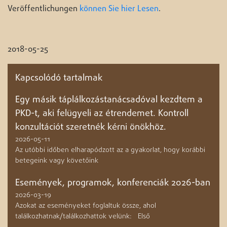
Veröffentlichungen
können Sie hier Lesen
.
2018-05-25
Kapcsolódó tartalmak
Egy másik táplálkozástanácsadóval kezdtem a
PKD-t, aki felügyeli az étrendemet. Kontroll
konzultációt szeretnék kérni önökhöz.
2026-05-11
Az utóbbi időben elharapódzott az a gyakorlat, hogy korábbi
betegeink vagy követőink
Események, programok, konferenciák 2026-ban
2026-03-19
Azokat az eseményeket foglaltuk össze, ahol
találkozhatnak/találkozhattok velünk: Első