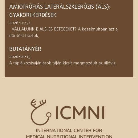
AMIOTRÓFIÁS LATERÁLSZKLERÓZIS (ALS):
GYAKORI KÉRDÉSEK
2026-01-31
VÁLLALUNK-E ALS-ES BETEGEKET? A közelmúltban azt a
döntést hoztuk,
BUTATÁNYÉR
2026-01-15
A táplálkozásajánlások táján kicsit megmozdult az állóviz.