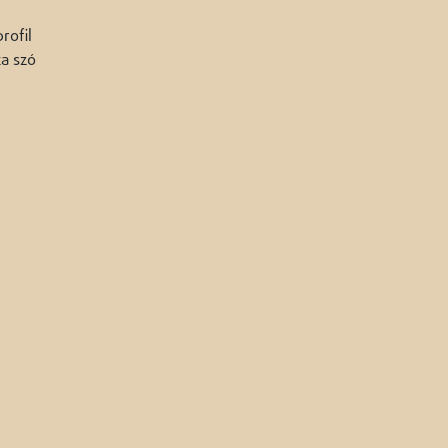
rofil
ka szó