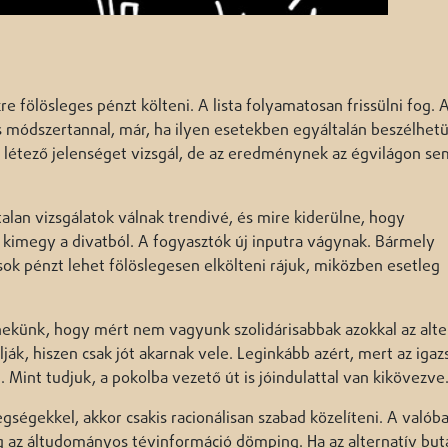
re fölösleges pénzt költeni. A lista folyamatosan frissülni fog. 
 módszertannal, már, ha ilyen esetekben egyáltalán beszélhet
n létező jelenséget vizsgál, de az eredménynek az égvilágon s
alan vizsgálatok válnak trendivé, és mire kiderülne, hogy
 kimegy a divatból. A fogyasztók új inputra vágynak. Bármely
 sok pénzt lehet fölöslegesen elkölteni rájuk, miközben esetleg
 nekünk, hogy mért nem vagyunk szolidárisabbak azokkal az alte
ják, hiszen csak jót akarnak vele. Leginkább azért, mert az igaz
. Mint tudjuk, a pokolba vezető út is jóindulattal van kikövezve
égekkel, akkor csakis racionálisan szabad közelíteni. A valób
 az áltudományos tévinformáció dömping. Ha az alternatív but