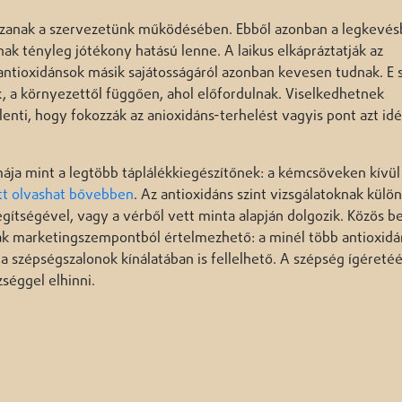
átszanak a szervezetünk működésében. Ebből azonban a legkevé
ak tényleg jótékony hatású lenne. A laikus elkápráztatják az
 antioxidánsok másik sajátosságáról azonban kevesen tudnak. E 
 a környezettől függően, ahol előfordulnak. Viselkedhetnek
lenti, hogy fokozzák az anioxidáns-terhelést vagyis pont azt idéz
ja mint a legtöbb táplálékkiegészítőnek: a kémcsöveken kívül
itt olvashat bővebben
. Az antioxidáns szint vizsgálatoknak külö
segítségével, vagy a vérből vett minta alapján dolgozik. Közös b
ak marketingszempontból értelmezhető: a minél több antioxidá
 a szépségszalonok kínálatában is fellelhető. A szépség ígéretéé
séggel elhinni.