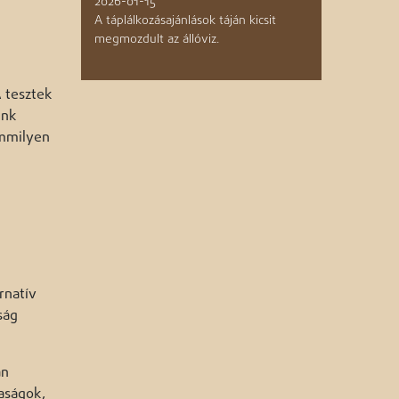
2026-01-15
A táplálkozásajánlások táján kicsit
megmozdult az állóviz.
A tesztek
ünk
emmilyen
rnatív
ság
.
an
aságok,