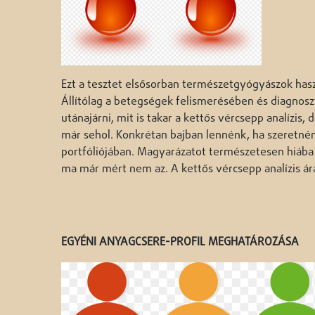
Ezt a tesztet elsősorban természetgyógyászok haszn
Állítólag a betegségek felismerésében és diagnoszt
utánajárni, mit is takar a kettős vércsepp analízis
már sehol. Konkrétan bajban lennénk, ha szeretnénk
portfóliójában. Magyarázatot természetesen hiába 
ma már mért nem az. A kettős vércsepp analízis árá
EGYÉNI ANYAGCSERE-PROFIL MEGHATÁROZÁSA