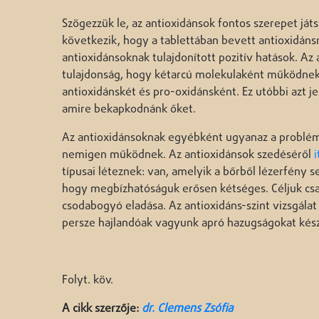
Szögezzük le, az antioxidánsok fontos szerepet j
következik, hogy a tablettában bevett antioxidánsn
antioxidánsoknak tulajdonított pozitív hatások. Az
tulajdonság, hogy kétarcú molekulaként működnek,
antioxidánskét és pro-oxidánsként. Ez utóbbi azt je
amire bekapkodnánk őket.
Az antioxidánsoknak egyébként ugyanaz a problémá
nemigen működnek. Az antioxidánsok szedéséről
típusai léteznek: van, amelyik a bőrből lézerfény 
hogy megbízhatóságuk erősen kétséges. Céljuk cs
csodabogyó eladása. Az antioxidáns-szint vizsgálat
persze hajlandóak vagyunk apró hazugságokat kész
Folyt. köv.
A cikk szerzője:
dr. Clemens Zsófia