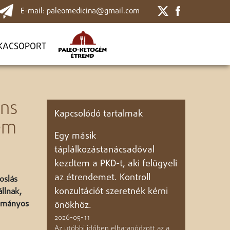
E-mail: paleomedicina@gmail.com
KACSOPORT
áns
Kapcsolódó tartalmak
em
Egy másik
táplálkozástanácsadóval
kezdtem a PKD-t, aki felügyeli
az étrendemet. Kontroll
oslás
konzultációt szeretnék kérni
állnak,
dományos
önökhöz.
2026-05-11
Az utóbbi időben elharapódzott az a