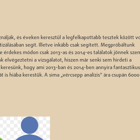
álják, és éveken keresztül a legfelkapottabb tesztek között vo
izálásában segít. Illetve inkább csak segített. Megpróbáltunk
, de érdekes módon csak 2013-as és 2014-es találatok jönnek sze
 elvégeztetni a vizsgálatot, hiszen már senki sem hirdeti a
keresünk, hogy ami 2013-ban és 2014-ben annyira fantasztikus 
t is hiába kerestük. A sima „vércsepp analízis" ára csupán 6000 