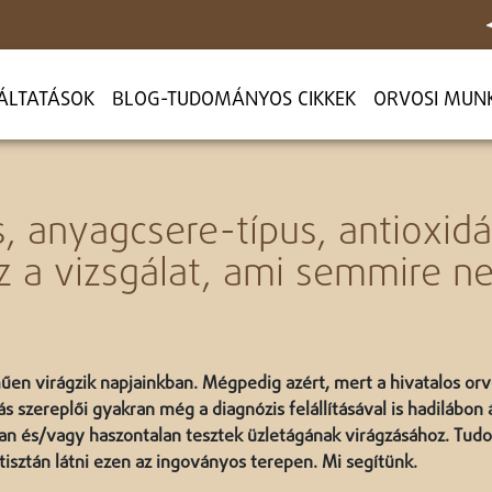
ÁLTATÁSOK
BLOG-TUDOMÁNYOS CIKKEK
ORVOSI MUN
s, anyagcsere-típus, antioxid
z a vizsgálat, ami semmire n
en virágzik napjainkban. Mégpedig azért, mert a hivatalos orv
s szereplői gyakran még a diagnózis felállításával is hadilábon 
alan és/vagy haszontalan tesztek üzletágának virágzásához. Tu
 tisztán látni ezen az ingoványos terepen. Mi segítünk.