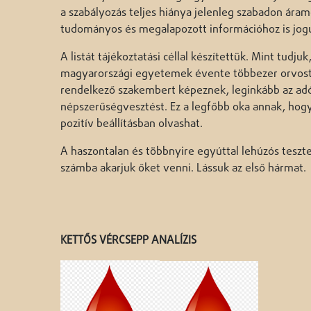
a szabályozás teljes hiánya jelenleg szabadon áram
tudományos és megalapozott információhoz is jog
A listát tájékoztatási céllal készítettük. Mint tudju
magyarországi egyetemek évente többezer orvost,
rendelkező szakembert képeznek, leginkább az adóf
népszerűségvesztést. Ez a legfőbb oka annak, hogy
pozitív beállításban olvashat.
A haszontalan és többnyire egyúttal lehúzós tesztek
számba akarjuk őket venni. Lássuk az első hármat.
KETTŐS VÉRCSEPP ANALÍZIS