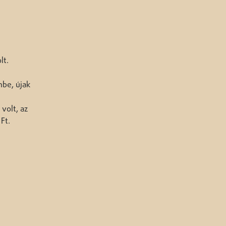
lt.
mbe, újak
volt, az
Ft.