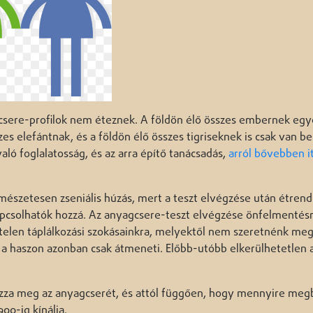
gcsere-profilok nem éteznek. A földön élő összes embernek egy
es elefántnak, és a földön élő összes tigriseknek is csak van be
ló foglalatosság, és az arra építő tanácsadás,
arról bővebben i
észetesen zseniális húzás, mert a teszt elvégzése után étrend
kapcsolhatók hozzá. Az anyagcsere-teszt elvégzése önfelmentésr
gtelen táplálkozási szokásainkra, melyektől nem szeretnénk meg
z a haszon azonban csak átmeneti. Előbb-utóbb elkerülhetetlen 
rozza meg az anyagcserét, és attól függően, hogy mennyire meg
00-ig kínálja.