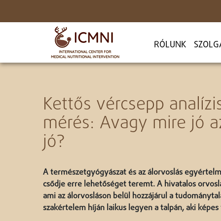
RÓLUNK
SZOLG
Kettős vércsepp analízi
mérés: Avagy mire jó a
jó?
A természetgyógyászat és az álorvoslás egyértelmű
csődje erre lehetőséget teremt. A hivatalos orvoslá
ami az álorvosláson belül hozzájárul a tudományt
szakértelem híján laikus legyen a talpán, aki képes