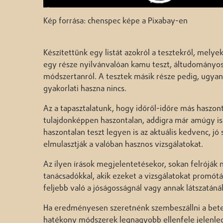
Kép forrása: chenspec képe a Pixabay-en
Készítettünk egy listát azokról a tesztekről, melyek
egy része nyilvánvalóan kamu teszt, áltudományos
módszertanról. A tesztek másik része pedig, ugya
gyakorlati haszna nincs.
Az a tapasztalatunk, hogy időről-időre más haszont
tulajdonképpen haszontalan, addigra már amúgy is
haszontalan teszt legyen is az aktuális kedvenc, jó
elmulasztják a valóban hasznos vizsgálatokat.
Az ilyen írások megjelentetésekor, sokan felróják
tanácsadókkal, akik ezeket a vizsgálatokat promótál
feljebb való a jóságosságnál vagy annak látszatánál
Ha eredményesen szeretnénk szembeszállni a betegs
hatékony módszerek legnagyobb ellenfele jelenleg