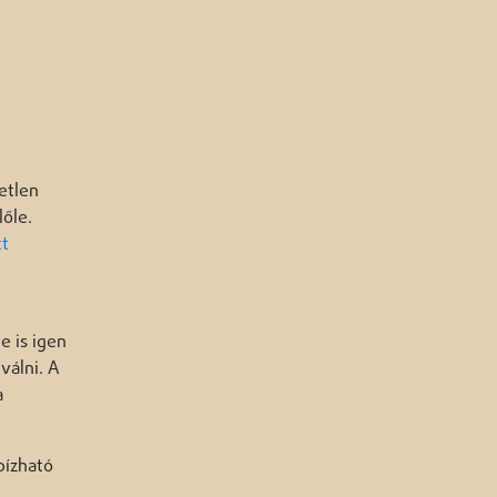
etlen
lőle.
tt
e is igen
válni. A
a
bízható