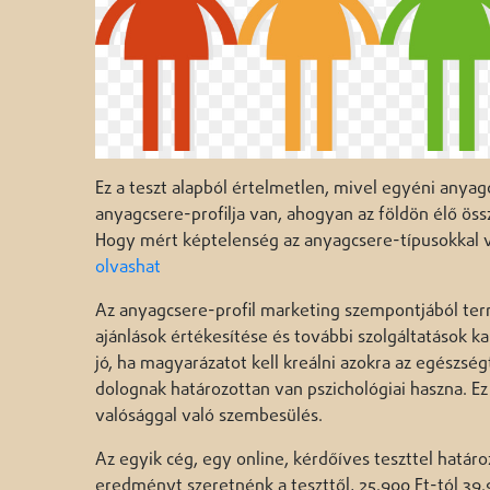
Ez a teszt alapból értelmetlen, mivel egyéni anya
anyagcsere-profilja van, ahogyan az földön élő össz
Hogy mért képtelenség az anyagcsere-típusokkal va
olvashat
Az anyagcsere-profil marketing szempontjából term
ajánlások értékesítése és további szolgáltatások 
jó, ha magyarázatot kell kreálni azokra az egészsé
dolognak határozottan van pszichológiai haszna. E
valósággal való szembesülés.
Az egyik cég, egy online, kérdőíves teszttel hatá
eredményt szeretnénk a teszttől, 25.900 Ft-tól 39.9