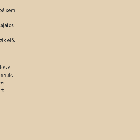
sbé sem
sajátos
ik elő,
nböző
ennük,
ns
rt