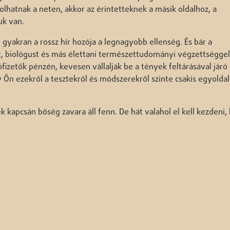
olhatnak a neten, akkor az érintetteknek a másik oldalhoz, a
uk van.
k, gyakran a rossz hír hozója a legnagyobb ellenség. És bár a
 biológust és más élettani természettudományi végzettséggel
izetők pénzén, kevesen vállalják be a tények feltárásával járó
 Ön ezekről a tesztekről és módszerekről szinte csakis egyolda
 kapcsán bőség zavara áll fenn. De hát valahol el kell kezdeni,