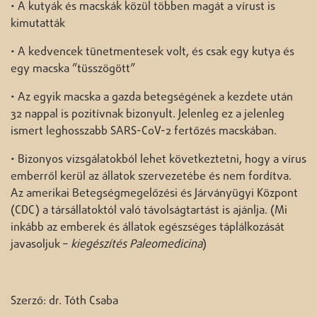
• A kutyák és macskák közül többen magát a vírust is
kimutatták
• A kedvencek tünetmentesek volt, és csak egy kutya és
egy macska ”tüsszögött”
• Az egyik macska a gazda betegségének a kezdete után
32 nappal is pozitívnak bizonyult. Jelenleg ez a jelenleg
ismert leghosszabb SARS-CoV-2 fertőzés macskában.
• Bizonyos vizsgálatokból lehet következtetni, hogy a vírus
emberről kerül az állatok szervezetébe és nem fordítva.
Az amerikai Betegségmegelőzési és Járványügyi Központ
(CDC) a társállatoktól való távolságtartást is ajánlja. (Mi
inkább az emberek és állatok egészséges táplálkozását
javasoljuk –
kiegészítés Paleomedicina
)
Szerző: dr. Tóth Csaba