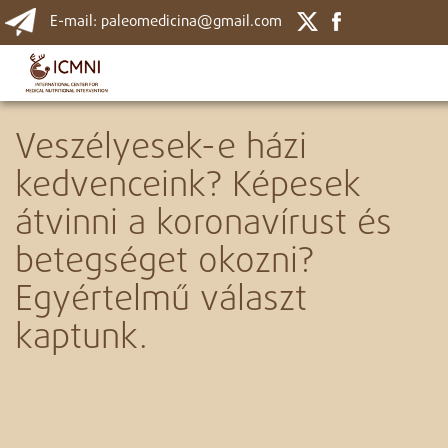
E-mail: paleomedicina@gmail.com
Veszélyesek-e házi
kedvenceink? Képesek
átvinni a koronavírust és
betegséget okozni?
Egyértelmű választ
kaptunk.