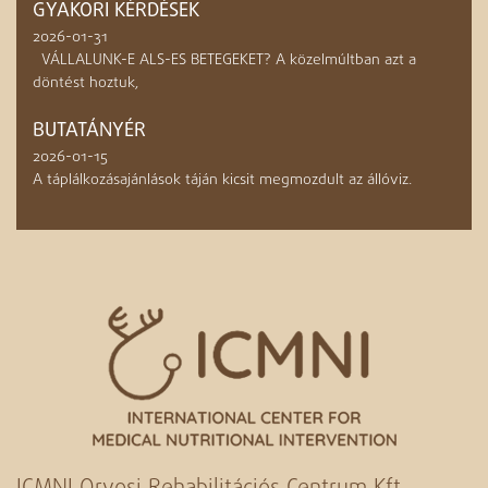
GYAKORI KÉRDÉSEK
2026-01-31
VÁLLALUNK-E ALS-ES BETEGEKET? A közelmúltban azt a
döntést hoztuk,
BUTATÁNYÉR
2026-01-15
A táplálkozásajánlások táján kicsit megmozdult az állóviz.