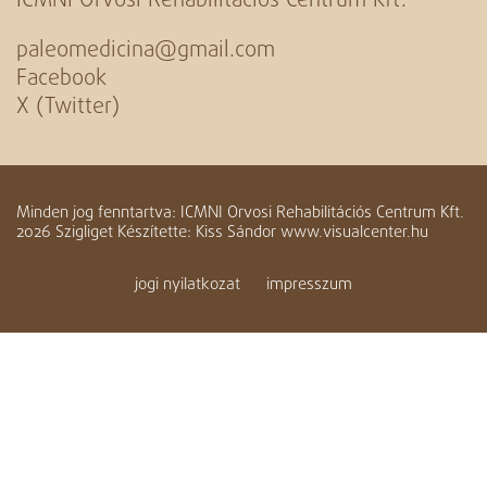
ICMNI Orvosi Rehabilitációs Centrum Kft.
paleomedicina@gmail.com
Facebook
X (Twitter)
Minden jog fenntartva: ICMNI Orvosi Rehabilitációs Centrum Kft.
2026 Szigliget Készítette: Kiss Sándor www.visualcenter.hu
jogi nyilatkozat
impresszum