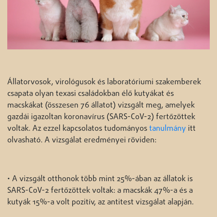
Állatorvosok, virológusok és laboratóriumi szakemberek
csapata olyan texasi családokban élő kutyákat és
macskákat (összesen 76 állatot) vizsgált meg, amelyek
gazdái igazoltan koronavírus (SARS-CoV-2) fertőzöttek
voltak. Az ezzel kapcsolatos tudományos
tanulmány
itt
olvasható. A vizsgálat eredményei röviden:
• A vizsgált otthonok több mint 25%-ában az állatok is
SARS-CoV-2 fertőzöttek voltak: a macskák 47%-a és a
kutyák 15%-a volt pozitív, az antitest vizsgálat alapján.