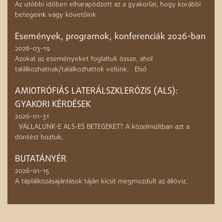
Az utóbbi időben elharapódzott az a gyakorlat, hogy korábbi
betegeink vagy követőink
Események, programok, konferenciák 2026-ban
2026-03-19
Azokat az eseményeket foglaltuk össze, ahol
találkozhatnak/találkozhattok velünk: Első
AMIOTRÓFIÁS LATERÁLSZKLERÓZIS (ALS):
GYAKORI KÉRDÉSEK
2026-01-31
VÁLLALUNK-E ALS-ES BETEGEKET? A közelmúltban azt a
döntést hoztuk,
BUTATÁNYÉR
2026-01-15
A táplálkozásajánlások táján kicsit megmozdult az állóviz.