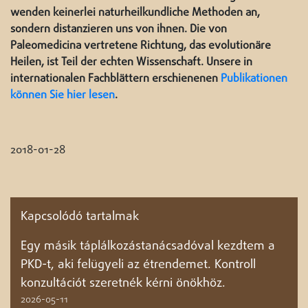
wenden keinerlei naturheilkundliche Methoden an,
sondern distanzieren uns von ihnen. Die von
Paleomedicina vertretene Richtung, das evolutionäre
Heilen, ist Teil der echten Wissenschaft. Unsere in
internationalen Fachblättern erschienenen
Publikationen
können Sie hier lesen
.
2018-01-28
Kapcsolódó tartalmak
Egy másik táplálkozástanácsadóval kezdtem a
PKD-t, aki felügyeli az étrendemet. Kontroll
konzultációt szeretnék kérni önökhöz.
2026-05-11