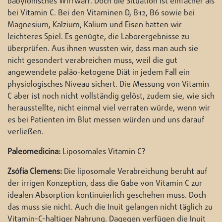
babylonisches Wirrwarr. Doch die Situation ist einfacher als
bei Vitamin C. Bei den Vitaminen D, B12, B6 sowie bei
Magnesium, Kalzium, Kalium und Eisen hatten wir
leichteres Spiel. Es genügte, die Laborergebnisse zu
überprüfen. Aus ihnen wussten wir, dass man auch sie
nicht gesondert verabreichen muss, weil die gut
angewendete paläo-ketogene Diät in jedem Fall ein
physiologisches Niveau sichert. Die Messung von Vitamin
C aber ist noch nicht vollständig gelöst, zudem sie, wie sich
herausstellte, nicht einmal viel verraten würde, wenn wir
es bei Patienten im Blut messen würden und uns darauf
verließen.
Paleomedicina:
Liposomales Vitamin C?
Zsófia Clemens:
Die liposomale Verabreichung beruht auf
der irrigen Konzeption, dass die Gabe von Vitamin C zur
idealen Absorption kontinuierlich geschehen muss. Doch
das muss sie nicht. Auch die Inuit gelangen nicht täglich zu
Vitamin-C-haltiger Nahrung. Dagegen verfügen die Inuit