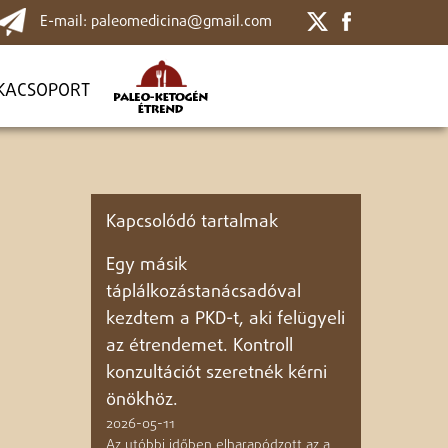
E-mail: paleomedicina@gmail.com
KACSOPORT
Kapcsolódó tartalmak
Egy másik
táplálkozástanácsadóval
kezdtem a PKD-t, aki felügyeli
az étrendemet. Kontroll
konzultációt szeretnék kérni
önökhöz.
2026-05-11
Az utóbbi időben elharapódzott az a