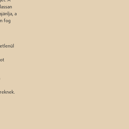
et. A
lassan
jánlja, a
em fog
etlenül
got
a
reknek.