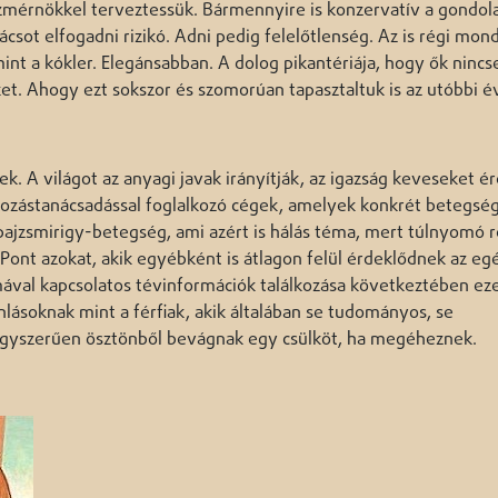
szmérnökkel terveztessük. Bármennyire is konzervatív a gondola
ácsot elfogadni rizikó. Adni pedig felelőtlenség. Az is régi mon
t a kókler. Elegánsabban. A dolog pikantériája, hogy ők ninc
ket. Ahogy ezt sokszor és szomorúan tapasztaltuk is az utóbbi 
 A világot az anyagi javak irányítják, az igazság keveseket ér
kozástanácsadással foglalkozó cégek, amelyek konkrét betegsé
pajzsmirigy-betegség, ami azért is hálás téma, mert túlnyomó 
 Pont azokat, akik egyébként is átlagon felül érdeklődnek az e
 témával kapcsolatos tévinformációk találkozása következtében ez
nlásoknak mint a férfiak, akik általában se tudományos, se
Egyszerűen ösztönből bevágnak egy csülköt, ha megéheznek.