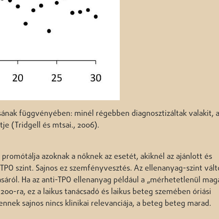
sának függvényében: minél régebben diagnosztizáltak valakit, 
je (Tridgell és mtsai., 2006).
promótálja azoknak a nőknek az esetét, akiknél az ajánlott és
-TPO szint. Sajnos ez szemfényvesztés. Az ellenanyag-szint vált
áról. Ha az anti-TPO ellenanyag például a „mérhetetlenül mag
 200-ra, ez a laikus tanácsadó és laikus beteg szemében óriási
nek sajnos nincs klinikai relevanciája, a beteg beteg marad.