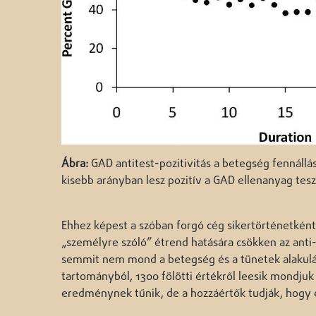
Ábra:
GAD antitest-pozitivitás a betegség fennállá
kisebb arányban lesz pozitív a GAD ellenanyag teszt
Ehhez képest a szóban forgó cég sikertörténetként 
„személyre szóló” étrend hatására csökken az anti
semmit nem mond a betegség és a tünetek alakulás
tartományból, 1300 fölötti értékről leesik mondjuk
eredménynek tűnik, de a hozzáértők tudják, hogy en