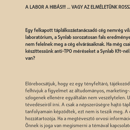
A LABOR A HIBÁS!!! ... VAGY AZ ELMÉLETÜNK ROSS
Egy felkapott táplálkozástanácsadó cég nemrég vil
laboratórium, a Synlab sorozatosan fals eredménye
nem felelnek meg a cég elvárásaiknak. Ha még csak
készíttessünk anti-TPO méréseket a Synlab Kft-nél.
van?
Előrebocsátjuk, hogy ez egy tényfeltáró, tájékozód
felhívjuk a figyelmet az áltudományos, marketing-
szlogenek ellenére egyáltalán nem veszélytelen. U
tévedéseiről írni. A csak a népszerűségre hajtó t
tanfolyamain képződtek, ezt nem is teszik meg. A c
hozzátartozója. Ha a megtévesztő orvosi információ
Önnek is joga van megismerni a témával kapcsolato