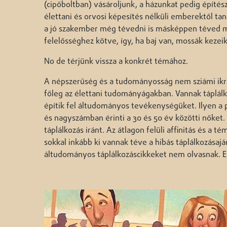
(cipőboltban) vásároljunk, a házunkat pedig építé
élettani és orvosi képesítés nélküli emberektől tan
a jó szakember még tévedni is másképpen téved min
felelősséghez kötve, így, ha baj van, mossák kezei
No de térjünk vissza a konkrét témához.
A népszerűség és a tudományosság nem sziámi ikrek.
főleg az élettani tudományágakban. Vannak táplál
építik fel áltudományos tevékenységüket. Ilyen a 
és nagyszámban érinti a 30 és 50 év közötti nőket.
táplálkozás iránt. Az átlagon felüli affinitás és a
sokkal inkább ki vannak téve a hibás táplálkozásajá
áltudományos táplálkozáscikkeket nem olvasnak. 