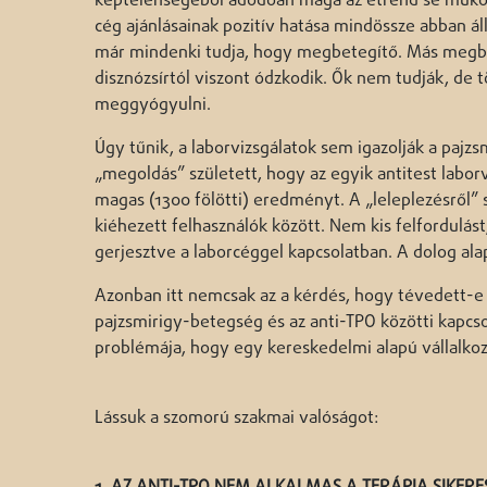
képtelenségéből adódóan maga az étrend se műkö
cég ajánlásainak pozitív hatása mindössze abban ál
már mindenki tudja, hogy megbetegítő. Más megbe
disznózsírtól viszont ódzkodik. Ők nem tudják, de
meggyógyulni.
Úgy tűnik, a laborvizsgálatok sem igazolják a pajzs
„megoldás” született, hogy az egyik antitest labor
magas (1300 fölötti) eredményt. A „leleplezésről” 
kiéhezett felhasználók között. Nem kis felfordulás
gerjesztve a laborcéggel kapcsolatban. A dolog a
Azonban itt nemcsak az a kérdés, hogy tévedett-e 
pajzsmirigy-betegség és az anti-TPO közötti kapcsol
problémája, hogy egy kereskedelmi alapú vállalko
Lássuk a szomorú szakmai valóságot: