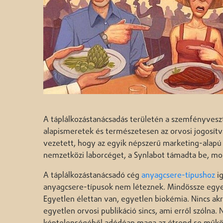
A táplálkozástanácsadás területén a szemfényveszté
alapismeretek és természetesen az orvosi jogosítv
vezetett, hogy az egyik népszerű marketing-alapú 
nemzetközi laborcéget, a Synlabot támadta be, m
A táplálkozástanácsadó cég
anyagcsere-típushoz
ig
anyagcsere-típusok nem léteznek. Mindössze egyet
Egyetlen élettan van, egyetlen biokémia. Nincs ak
egyetlen orvosi publikáció sincs, ami erről szólna