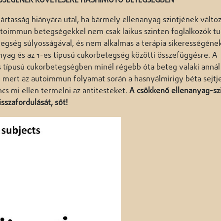
RESSÉGÉNEK KÖVETÉSÉRE HASHIMOTO BETEGSÉGBEN
ártasság hiányára utal, ha bármely ellenanyag szintjének válto
autoimmun betegségekkel nem csak laikus szinten foglalkozók tu
tegség súlyosságával, és nem alkalmas a terápia sikerességéne
anyag és az 1-es típusú cukorbetegség közötti összefüggésre. A
es típusú cukorbetegségben minél régebb óta beteg valaki annál
n, mert az autoimmun folyamat során a hasnyálmirigy béta sejtje
cs mi ellen termelni az antitesteket.
A csökkenő ellenanyag-szi
szafordulását, sőt!