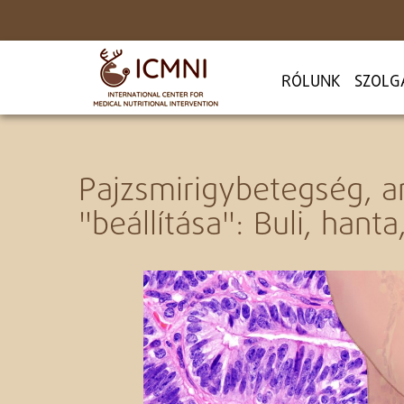
RÓLUNK
SZOLG
Pajzsmirigybetegség, an
"beállítása": Buli, han