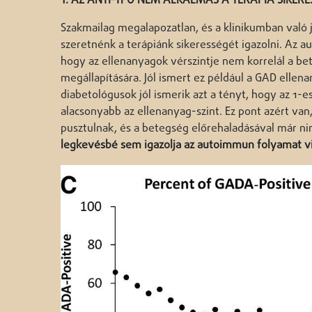
1. AZ ANTI-TPO NEM ALKALMAS A TERÁPIA SIKE
Szakmailag megalapozatlan, és a klinikumban való j
szeretnénk a terápiánk sikerességét igazolni. Az 
hogy az ellenanyagok vérszintje nem korrelál a be
megállapítására. Jól ismert ez például a GAD ellen
diabetológusok jól ismerik azt a tényt, hogy az 1-
alacsonyabb az ellenanyag-szint. Ez pont azért va
pusztulnak, és a betegség előrehaladásával már nin
legkevésbé sem igazolja az autoimmun folyamat vis