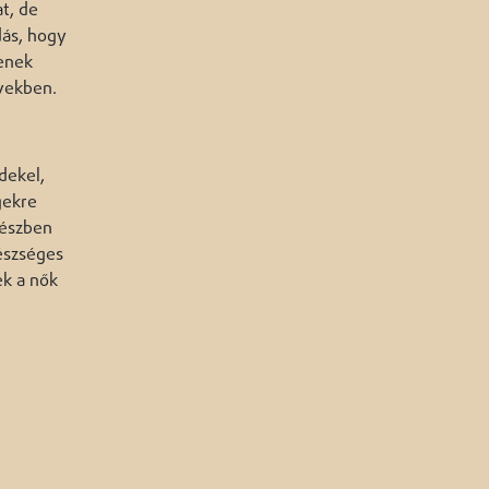
t, de
dás, hogy
senek
években.
dekel,
gekre
részben
gészséges
ek a nők