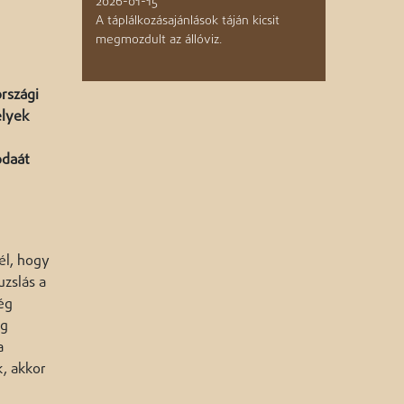
2026-01-15
A táplálkozásajánlások táján kicsit
megmozdult az állóviz.
rszági
elyek
odaát
él, hogy
uzslás a
ég
ég
a
k, akkor