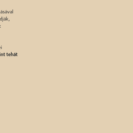
zásával
dják,
k
i
nt tehát