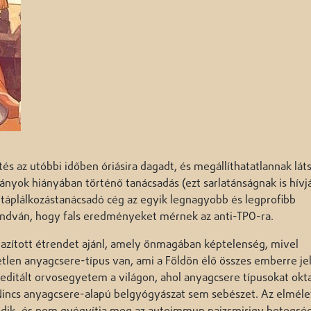
s az utóbbi időben óriásira dagadt, és megállíthatatlannak láts
ányok hiányában történő tanácsadás (ezt sarlatánságnak is hívj
táplálkozástanácsadó cég az egyik legnagyobb és legprofibb
ondván, hogy fals eredményeket mérnek az anti-TPO-ra.
azított étrendet ajánl, amely önmagában képtelenség, mivel
len anyagcsere-típus van, ami a Földön élő összes emberre je
reditált orvosegyetem a világon, ahol anyagcsere típusokat okt
. Nincs anyagcsere-alapú belgyógyászat sem sebészet. Az elméle