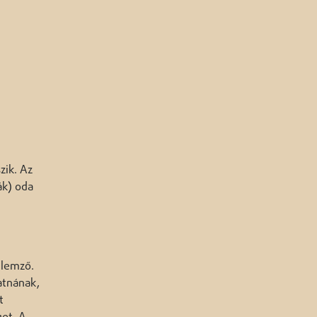
zik. Az
ák) oda
llemző.
atnának,
t