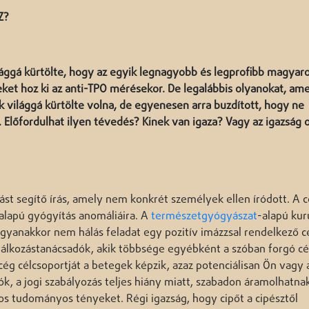
Z?
ággá kürtölte, hogy az egyik legnagyobb és legprofibb magyaro
ket hoz ki az anti-TPO mérésekor. De legalábbis olyanokat, am
 világgá kürtölte volna, de egyenesen arra buzdított, hogy ne
 Előfordulhat ilyen tévedés? Kinek van igaza? Vagy az igazság 
ást segítő írás, amely nem konkrét személyek ellen íródott. A c
alapú gyógyítás anomáliáira. A
természetgyógyászat
-alapú kur
gyanakkor nem hálás feladat egy pozitív imázzsal rendelkező c
áplálkozástanácsadók, akik többsége egyébként a szóban forgó c
ég célcsoportját a betegek képzik, azaz potenciálisan Ön vagy 
k, a jogi szabályozás teljes hiány miatt, szabadon áramolhatna
s tudományos tényeket. Régi igazság, hogy cipőt a cipésztől