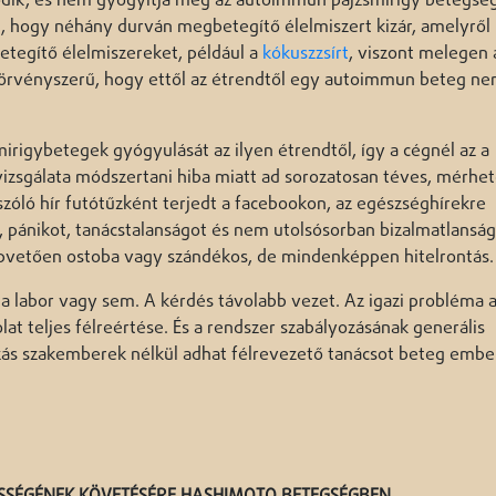
dik, és nem gyógyítja meg az autoimmun pajzsmirigy betegség
l, hogy néhány durván megbetegítő élelmiszert kizár, amelyről 
tegítő élelmiszereket, például a
kókuszzsírt
, viszont melegen a
 törvényszerű, hogy ettől az étrendtől egy autoimmun beteg n
mirigybetegek gyógyulását az ilyen étrendtől, így a cégnél az a
vizsgálata módszertani hiba miatt ad sorozatosan téves, mérhet
szóló hír futótűzként terjedt a facebookon, az egészséghírekre
t, pánikot, tanácstalanságot és nem utolsósorban bizalmatlansá
lapvetően ostoba vagy szándékos, de mindenképpen hitelrontás.
a labor vagy sem. A kérdés távolabb vezet. Az igazi probléma 
at teljes félreértése. És a rendszer szabályozásának generális
zás szakemberek nélkül adhat félrevezető tanácsot beteg embe